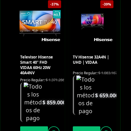
-37%
-39%
Televisor Hisense
TV Hisense 32A4N |
Smart 40" FHD
UHD | VIDAA
VIDAA 60Hz 20W
40A4NV
$
1.083.167
Precio Regular:
$
1.371.286
Precio Regular:
$
659.000
$
859.000