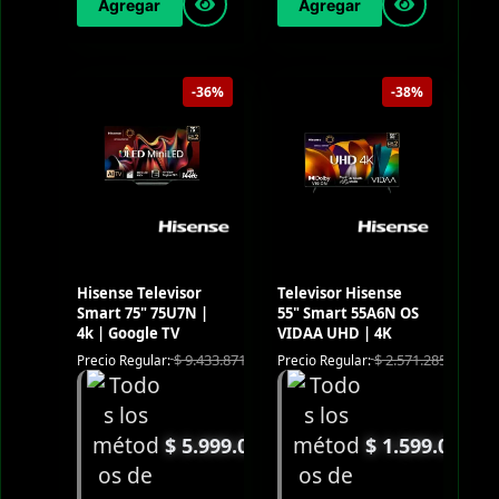
Agregar
Agregar
-36%
-38%
Hisense Televisor
Televisor Hisense
Smart 75" 75U7N |
55" Smart 55A6N OS
4k | Google TV
VIDAA UHD | 4K
$
9.433.871
$
2.571.285
Precio Regular:
Precio Regular:
$
5.999.000
$
1.599.000