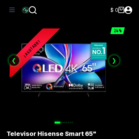
Saltar
al
$
0
Carro
contenido
de
compra
24%
❮
❯
Televisor Hisense Smart 65"