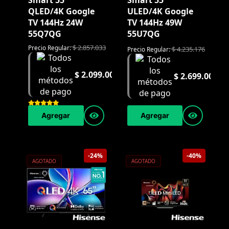
Smart 55"
Smart 55"
QLED/4K Google
ULED/4K Google
TV 144Hz 24W
TV 144Hz 49W
55Q7QG
55U7QG
$
2.857.033
Precio Regular:
$
4.235.176
Precio Regular:
$
2.099.000
$
2.699.000
Agregar
Agregar
-24%
-40%
AGOTADO
AGOTADO