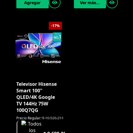
Agregar
Ver más...
-17%
Televisor Hisense
Smart 100"
QLED/4K Google
TV 144Hz 75W
100Q7QG
$
10.526.211
Precio Regular: