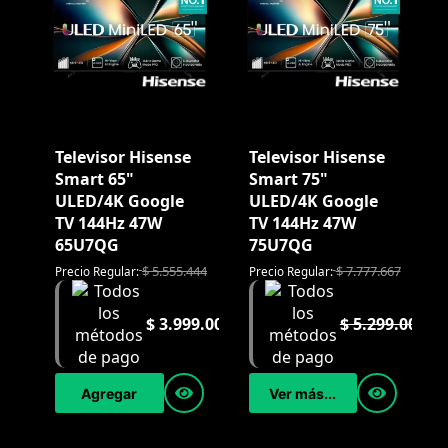
Televisor Hisense
Televisor Hisense
Smart 65"
Smart 75"
ULED/4K Google
ULED/4K Google
TV 144Hz 47W
TV 144Hz 47W
65U7QG
75U7QG
$
5.555.444
$
7.777.667
Precio Regular:
Precio Regular:
$
3.999.000
$
5.299.000
Agregar
Ver más...