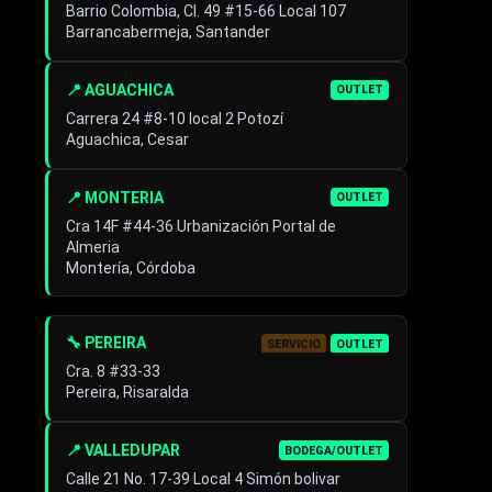
Barrio Colombia, Cl. 49 #15-66 Local 107
Barrancabermeja, Santander
📍 AGUACHICA
OUTLET
Carrera 24 #8-10 local 2 Potozí
Aguachica, Cesar
📍 MONTERIA
OUTLET
Cra 14F #44-36 Urbanización Portal de
Almeria
Montería, Córdoba
🔧 PEREIRA
SERVICIO
OUTLET
Cra. 8 #33-33
Pereira, Risaralda
📍 VALLEDUPAR
BODEGA/OUTLET
Calle 21 No. 17-39 Local 4 Simón bolivar