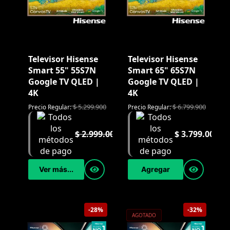
Televisor Hisense
Televisor Hisense
Smart 55" 55S7N
Smart 65" 65S7N
Google TV QLED |
Google TV QLED |
4K
4K
$
5.299.900
$
6.799.900
Precio Regular:
Precio Regular:
$
2.999.000
$
3.799.000
Ver más...
Agregar
-28%
-32%
AGOTADO