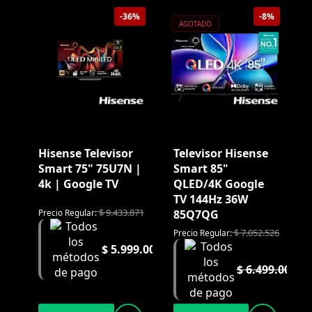
-36%
-8%
AGOTADO
Hisense Televisor
Televisor Hisense
Smart 75" 75U7N |
Smart 85"
4k | Google TV
QLED/4K Google
TV 144Hz 36W
$
9.433.871
85Q7QG
Precio Regular:
$
7.052.526
Precio Regular:
$
5.999.000
$
6.499.000