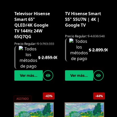
Televisor Hisense
TV Hisense Smart
Smart 65"
55" 55U7N | 4K |
QLED/4K Google
Google TV
TV 144Hz 24W
$
4.838.548
65Q7QG
Precio Regular:
$
3.763.333
Precio Regular:
$
2.899.900
$
2.859.000
Ver más...
Ver más...
-43%
-44%
AGOTADO