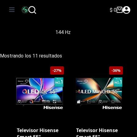
Saltar
al
$
0
Carro
contenido
de
compra
144 Hz
Ordenado
Mostrando los 11 resultados
por
precio:
-27%
-36%
bajo
a
alto
Televisor Hisense
Televisor Hisense