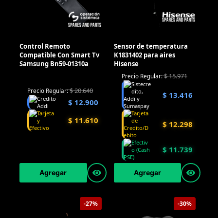
Control Remoto
Sensor de temperatura
Compatible Con Smart Tv
K1831402 para aires
Samsung Bn59-01310a
Hisense
$
15.971
Precio Regular:
$
20.640
Precio Regular:
$
13.416
$
12.900
$
11.610
$
12.298
$
11.739
Agregar
Agregar
-27%
-30%