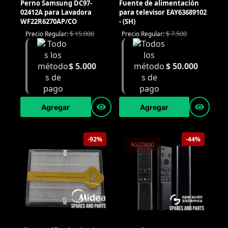
Perno Samsung DC97-
Fuente de alimentación
02412A para Lavadora
para televisor EAY63689102
WF22R6270AP/CO
- (SH)
$
15.000
$
7.500
Precio Regular:
Precio Regular:
$
5.000
$
50.000
Agregar
Agregar
-92%
-44%
AGOTADO