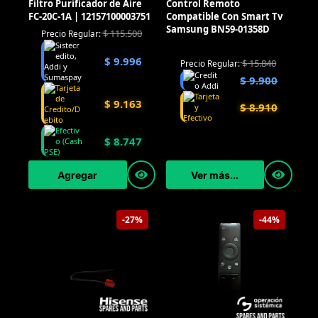
Filtro Purificador de Aire
Control Remoto
FC-20C-1A | 12157100003751
Compatible Con Smart Tv
Samsung BN59-01358D
$
115.500
Precio Regular:
$
9.996
$
15.840
Precio Regular:
$
9.900
$
9.163
$
8.910
$
8.747
Agregar
Ver más...
-27%
-44%