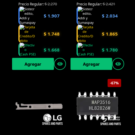
$
2.270
$
2.421
Precio Regular:
Precio Regular:
$
1.907
$
2.034
$
1.748
$
1.865
$
1.668
$
1.780
Agregar
Agregar
-67%