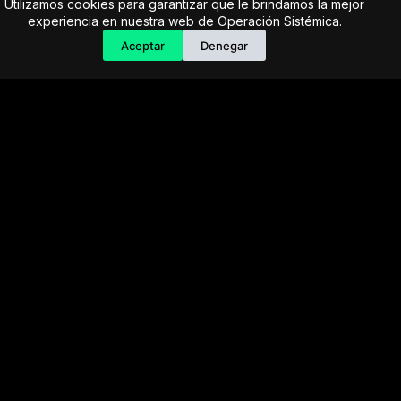
Utilizamos cookies para garantizar que le brindamos la mejor
experiencia en nuestra web de Operación Sistémica.
Aceptar
Denegar
Sensor de Temperatura
Sensor de temperatura
Pipe - 11201007003439
11201007000047 para aires
midea
$
52.500
Precio Regular:
$
57.000
Precio Regular:
$
21.349
$
21.349
$
19.570
$
19.570
$
18.681
$
18.681
Agregar
Agregar
-67%
-30%