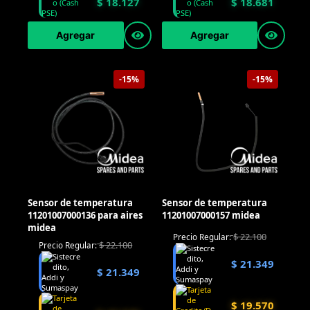
$
18.127
$
18.681
Agregar
Agregar
-15%
-15%
Sensor de temperatura
Sensor de temperatura
11201007000136 para aires
11201007000157 midea
midea
$
22.100
Precio Regular:
$
22.100
Precio Regular:
$
21.349
$
21.349
$
19.570