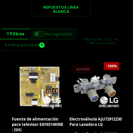
REPUESTOS LÍNEA
BLANCA
Filtros
Ver agotados
Mostrando 1–22 de
Ordenado
2100 resultados
Filtrar por sede
0
por
precio:
bajo
a
alto
-100%
AGOTADO
Fuente de alimentación
Electroválvula AJU72912230
para televisor EAY65149308
Para Lavadora LG
- (SH)