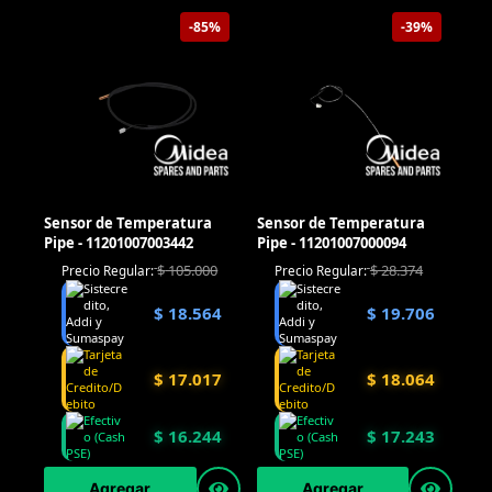
-85%
-39%
Sensor de Temperatura
Sensor de Temperatura
Pipe - 11201007003442
Pipe - 11201007000094
$
105.000
$
28.374
Precio Regular:
Precio Regular:
$
18.564
$
19.706
$
17.017
$
18.064
$
16.244
$
17.243
Agregar
Agregar