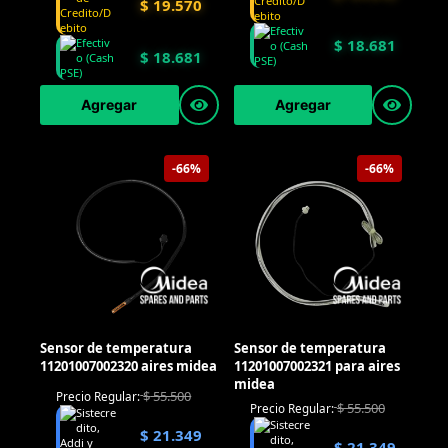
$
19.570
$
18.681
$
18.681
Agregar
Agregar
-66%
-66%
Sensor de temperatura
Sensor de temperatura
11201007002320 aires midea
11201007002321 para aires
midea
$
55.500
Precio Regular:
$
55.500
Precio Regular:
$
21.349
$
21.349