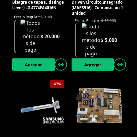
Bisagra de tapa (Lid Hinge
Driver/Circuito Integrado
Lever) LG 4774FA4016N
(MAP3516) - Composición 1
unidad
$
3.000
Precio Regular:
$
15.000
Precio Regular:
$
20.000
$
5.000
Agregar
Agregar
-67%