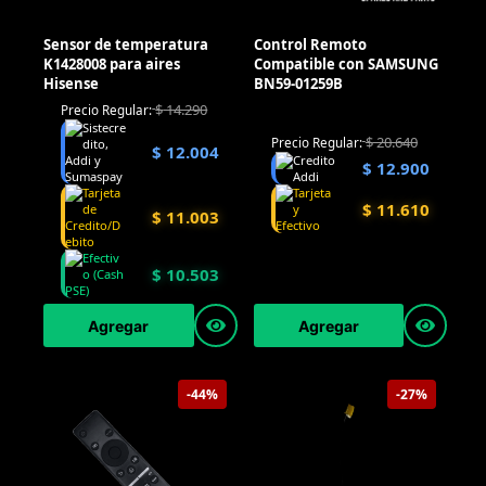
Sensor de temperatura
Control Remoto
K1428008 para aires
Compatible con SAMSUNG
Hisense
BN59-01259B
$
14.290
Precio Regular:
$
20.640
Precio Regular:
$
12.004
$
12.900
$
11.610
$
11.003
$
10.503
Agregar
Agregar
-44%
-27%