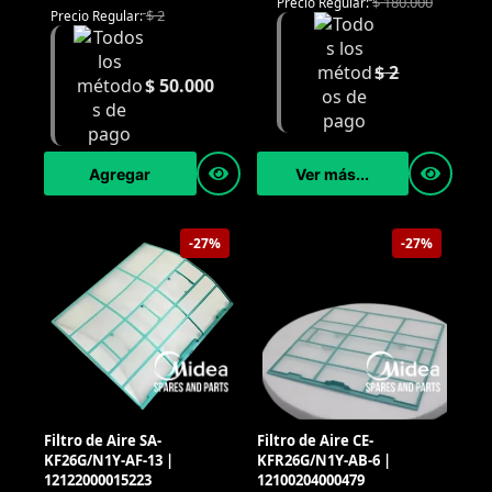
$
180.000
Precio Regular:
$
2
Precio Regular:
$
2
$
50.000
Agregar
Ver más...
-27%
-27%
Filtro de Aire SA-
Filtro de Aire CE-
KF26G/N1Y-AF-13 |
KFR26G/N1Y-AB-6 |
12122000015223
12100204000479