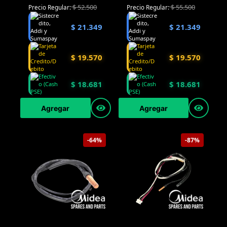
$
52.500
$
55.500
Precio Regular:
Precio Regular:
$
21.349
$
21.349
$
19.570
$
19.570
$
18.681
$
18.681
Agregar
Agregar
-64%
-87%