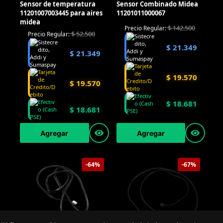
Sensor de temperatura
Sensor Combinado Midea
11201007003445 para aires
11201011000067
midea
$
142.500
Precio Regular:
$
52.500
Precio Regular:
$
21.349
$
21.349
$
19.570
$
19.570
$
18.681
$
18.681
Agregar
Agregar
Especialista de operación sistémica
En línea
-64%
-67%