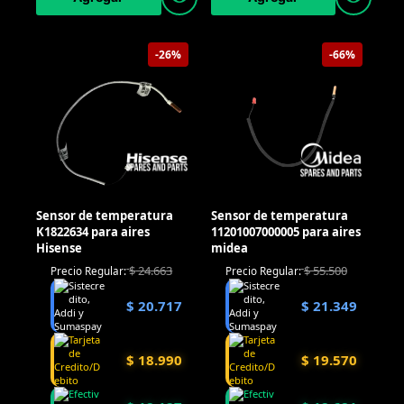
-26%
-66%
Sensor de temperatura
Sensor de temperatura
K1822634 para aires
11201007000005 para aires
Hisense
midea
$
24.663
$
55.500
Precio Regular:
Precio Regular:
$
20.717
$
21.349
$
18.990
$
19.570