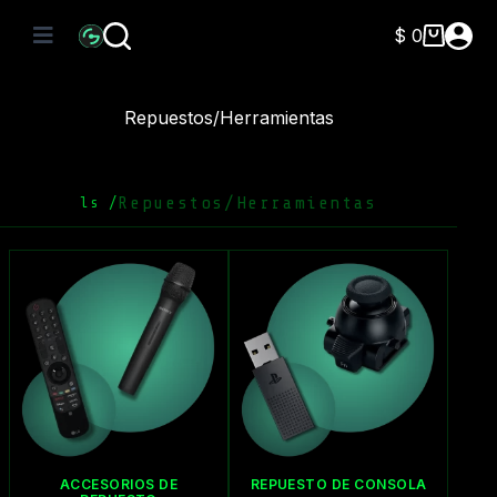
Saltar
al
$
0
Carro
contenido
de
compra
Repuestos/Herramientas
Repuestos/Herramientas
ls /
ACCESORIOS DE
REPUESTO DE CONSOLA