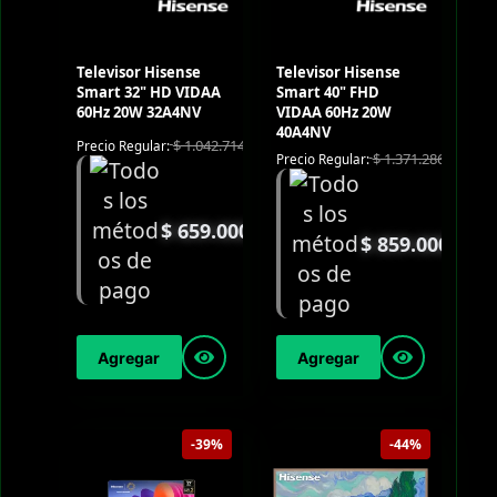
Televisor Hisense
Televisor Hisense
Smart 32" HD VIDAA
Smart 40" FHD
60Hz 20W 32A4NV
VIDAA 60Hz 20W
40A4NV
$
1.042.714
Precio Regular:
$
1.371.286
Precio Regular:
$
659.000
$
859.000
Agregar
Agregar
-39%
-44%