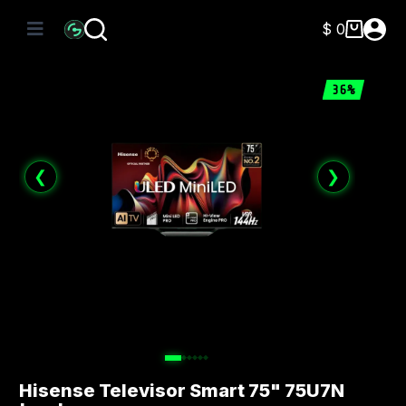
Saltar
al
$
0
Carro
contenido
de
compra
36%
❮
❯
Hisense Televisor Smart 75" 75U7N