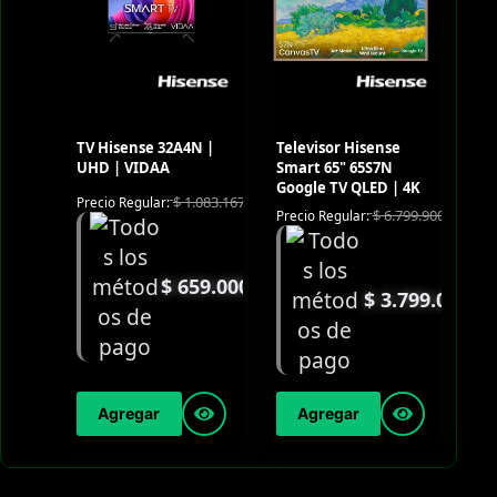
TV Hisense 32A4N |
Televisor Hisense
UHD | VIDAA
Smart 65" 65S7N
Google TV QLED | 4K
$
1.083.167
Precio Regular:
$
6.799.900
Precio Regular:
$
659.000
$
3.799.000
Agregar
Agregar