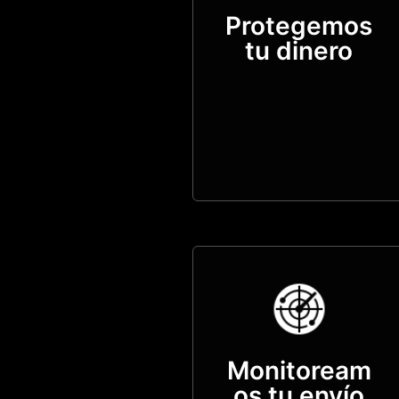
Protegemos
tu dinero
Monitoream
os tu envío