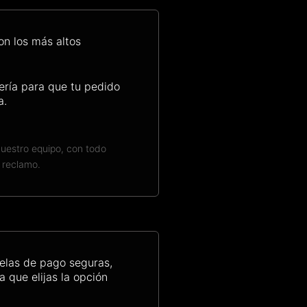
n los más altos
ería para que tu pedido
a.
uestro equipo, con todo
o reclamo.
elas de pago seguras,
 que elijas la opción