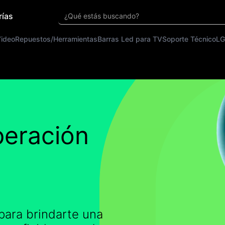
rías
¿Qué estás buscando?
Video
Repuestos/Herramientas
Barras Led para TV
Soporte Técnico
LG
peración
para brindarte una