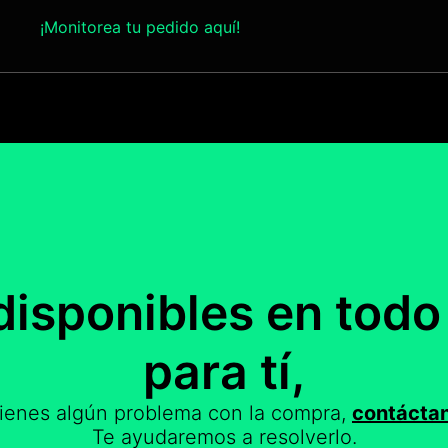
¡Monitorea tu pedido aquí!
disponibles en tod
para tí,
tienes algún problema con la compra,
contácta
Te ayudaremos a resolverlo.