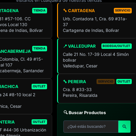
Visítanos en cualquiera de nuestras tiendas
RTAGENA
🔧 CARTAGENA
TIENDA
SERVICIO
 31 #57-106. CC
Urb. Contadora 1, Cra. 69 #31a-
ivos Local 130
37
ena de Indias, Bolívar
Cartagena de Indias, Bolívar
📍 VALLEDUPAR
BODEGA/OUTLET
TIENDA
ANCABERMEJA
Calle 21 No. 17-39 Local 4 Simón
 Colombia, Cl. 49 #15-
bolivar
al 107
Valledupar, Cesar
cabermeja, Santander
🔧 PEREIRA
SERVICIO
OUTLET
UACHICA
OUTLET
Cra. 8 #33-33
a 24 #8-10 local 2
Pereira, Risaralda
ica, Cesar
🔍 Buscar Productos
NTERIA
OUTLET
F #44-36 Urbanización
 de Almeria