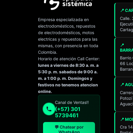
📍 CA
Calle.
Empresa especializada en
Ejecut
electrodomésticos, repuestos
Cartag
de electrodomésticos, motos
electricas y repuestos para las
📍
mismas, con presencia en toda
BARR
Colombia.
Barrio
Horario de atención Call Center:
66 Loc
lunes a viernes de 8:30 a. m. a
Barran
5:30 p. m. sabados de 9:00 a.
m. a 1:00 p. m. Domingos y
📍 AG
festivos no tenemos atencion
online.
Carrer
Potozí
Especialista de operación
Canal de Ventas!!
Aguach
sistémica
(+57) 301
En línea
5739461
📍 MO
💬 Chatear por
Cra 14
WhatsApp
Portal