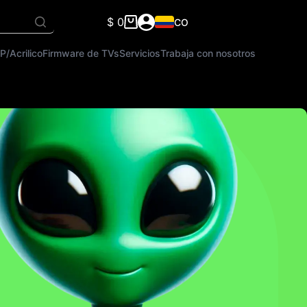
$
0
CO
Carro
de
P/Acrilico
Firmware de TVs
Servicios
Trabaja con nosotros
compra