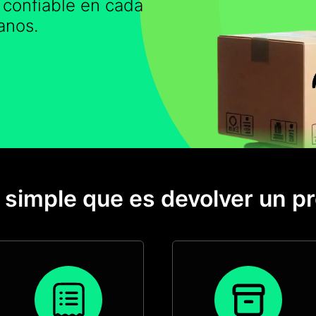
 confiable en cada
anos.
o simple que es devolver un p