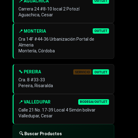
📍 AGUACHICA
OUTLET
Carrera 24 #8-10 local 2 Potozí
Aguachica, Cesar
📍 MONTERIA
OUTLET
Cra 14F #44-36 Urbanización Portal de
Almeria
Montería, Córdoba
🔧 PEREIRA
SERVICIO
OUTLET
Cra. 8 #33-33
Pereira, Risaralda
📍 VALLEDUPAR
BODEGA/OUTLET
Calle 21 No. 17-39 Local 4 Simón bolivar
Valledupar, Cesar
🔍 Buscar Productos