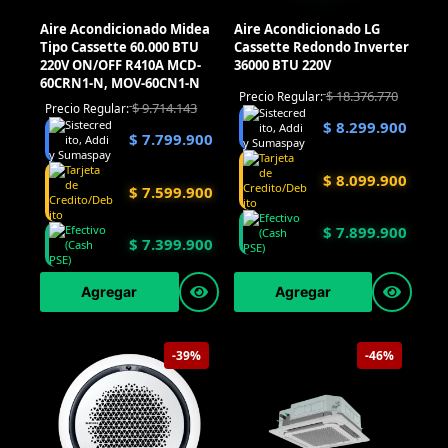
Aire Acondicionado Midea
Aire Acondicionado LG
Tipo Cassette 60.000 BTU
Cassette Redondo Inverter
220V ON/OFF R410A MCD-
36000 BTU 220V
60CRN1-N, MOV-60CN1-N
$
18.376.770
Precio Regular:
$
9.714.143
Precio Regular:
$
8.299.900
$
7.799.900
$
8.099.900
$
7.599.900
$
7.899.900
$
7.399.900
Agregar
Agregar
-39%
-46%