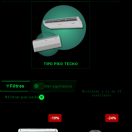
TIPO PISO TECHO
Filtros
Ver agotados
Mostrando 1–22 de 29
Ordenado
resultados
Filtrar por sede
0
por
precio:
bajo
a
alto
-19%
-24%