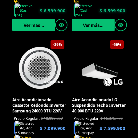
$
6.599.900
$
6.599.900
Ver más...
Ver más...
-39%
-56%
Aire Acondicionado
Aire Acondicionado LG
Cassette Redondo Inverter
Suspendido Techo Inverter
Samsung 24000 BTU 220V
40.000 BTU 220V
$
10.999.857
$
16.375.770
Precio Regular:
Precio Regular:
$
7.099.900
$
7.599.900