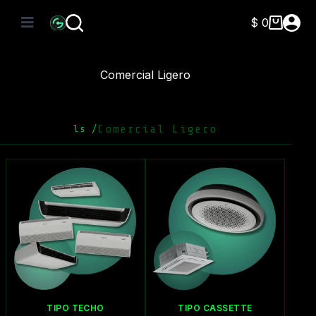
Saltar
al
$
0
Carro
contenido
de
compra
Comercial Ligero
Comercial Ligero
ls /
TIPO TECHO
TIPO CASSETTE