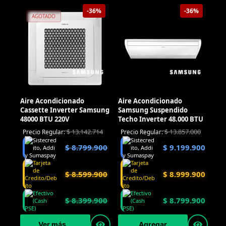
-36%
-36%
AGOTADO
Aire Acondicionado
Aire Acondicionado
Cassette Inverter Samsung
Samsung Suspendido
48000 BTU 220V
Techo Inverter 48.000 BTU
$
13.142.714
$
13.857.000
Precio Regular:
Precio Regular:
$
8.799.900
$
9.199.900
$
8.599.900
$
8.999.900
$
8.399.900
$
8.799.900
Ver más...
Agregar