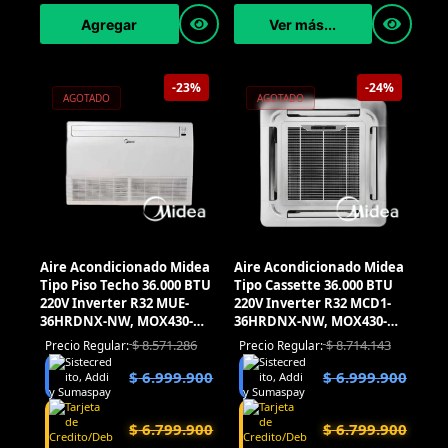
Agregar
Ver más...
-23%
-24%
AGOTADO
AGOTADO
Aire Acondicionado Midea
Aire Acondicionado Midea
Tipo Piso Techo 36.000 BTU
Tipo Cassette 36.000 BTU
220V Inverter R32 MUE-
220V Inverter R32 MCD1-
36HRDNX-NW, MOX430-
36HRDNX-NW, MOX430-
36HFN8-NW
36HFN8-NW
$
8.571.286
$
8.714.143
Precio Regular:
Precio Regular:
$
6.999.900
$
6.999.900
$
6.799.900
$
6.799.900