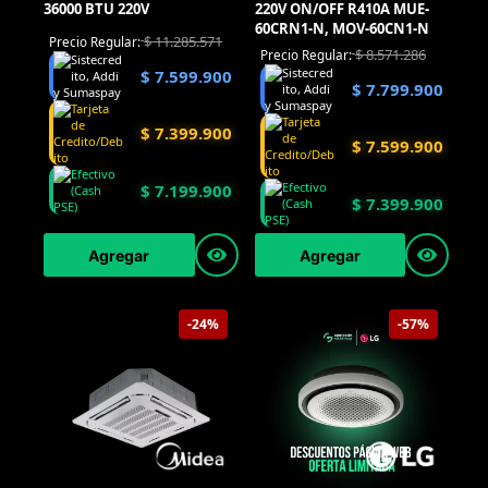
36000 BTU 220V
220V ON/OFF R410A MUE-
60CRN1-N, MOV-60CN1-N
$
11.285.571
Precio Regular:
$
8.571.286
Precio Regular:
$
7.599.900
$
7.799.900
$
7.399.900
$
7.599.900
$
7.199.900
$
7.399.900
Agregar
Agregar
-24%
-57%