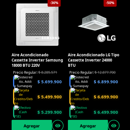
-36%
-50%
Aire Acondicionado
Aire Acondicionado LG Tipo
Cassette Inverter Samsung
Cassette Inverter 24000
18000 BTU 220V
BTU
$
8.285.571
$
12.877.700
Precio Regular:
Precio Regular:
$
5.699.900
$
6.899.900
$
5.499.900
$
6.699.900
$
5.299.900
$
6.499.900
Agregar
Agregar