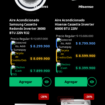
Aire Acondicionado
Aire Acondicionado
Samsung Cassette
Hisense Cassette Inverter
Redondo Inverter 36000
60000 BTU 220V
BTU 220V R32
$
15.686.000
Precio Regular:
$
12.857.000
Precio Regular:
$
8.799.900
$
8.299.900
$
8.599.900
$
8.099.900
$
8.399.900
$
7.899.900
Agregar
Agregar
-26%
-26%
AGOTADO