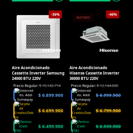
-36%
-46%
AGOTADO
Aire Acondicionado
Aire Acondicionado
Cassette Inverter Samsung
Hisense Cassette Inverter
24000 BTU 220V
36000 BTU 220V
$
10.142.714
$
12.144.000
Precio Regular:
Precio Regular:
$
6.899.900
$
6.999.900
$
6.699.900
$
6.799.900
$
6.499.900
$
6.599.900