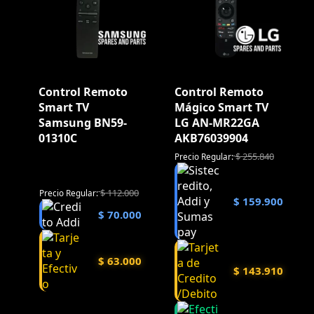
Control Remoto
Control Remoto
Smart TV
Mágico Smart TV
Samsung BN59-
LG AN-MR22GA
01310C
AKB76039904
$
255.840
Precio Regular:
$
112.000
Precio Regular:
$
159.900
$
70.000
$
63.000
$
143.910