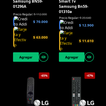
Samsung BN59-
Smart Tv
01296A
Samsung Bn59-
01310a
$
112.000
Precio Regular:
$
20.640
Precio Regular:
$
70.000
$
12.900
$
63.000
$
11.610
Agregar
Agregar
-65%
-47%