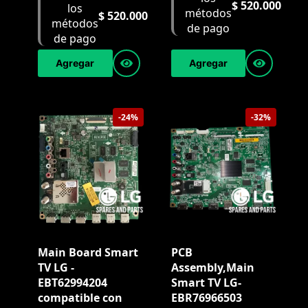
$
520.000
$
520.000
Agregar
Agregar
-24%
-32%
Main Board Smart
PCB
TV LG -
Assembly,Main
EBT62994204
Smart TV LG-
compatible con
EBR76966503