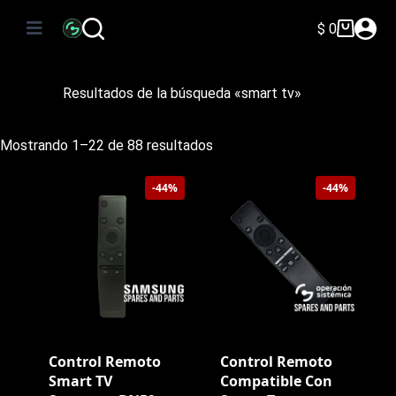
Saltar
al
$
0
Carro
contenido
de
compra
Resultados de la búsqueda «smart tv»
Ordenado
Mostrando 1–22 de 88 resultados
por
precio:
-44%
-44%
bajo
a
alto
Control Remoto
Control Remoto
Smart TV
Compatible Con