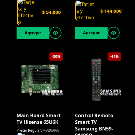
$
144.000
$
54.000
Agregar
Agregar
-30%
-44%
Main Board Smart
Control Remoto
TV Hisense 65U6K
Smart TV
Samsung BN59-
$
720.000
Precio Regular: