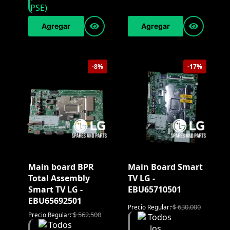
Agregar
Agregar
-8%
-17%
Main board BPR
Main Board Smart
Total Assembly
TV LG -
Smart TV LG -
EBU65710501
EBU65692501
$
630.000
Precio Regular:
$
562.500
Precio Regular: