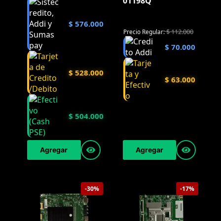
01198Q
$
576.000
$
112.000
Precio Regular:
$
70.000
$
528.000
$
63.000
$
504.000
Agregar
Agregar
-30%
-17%