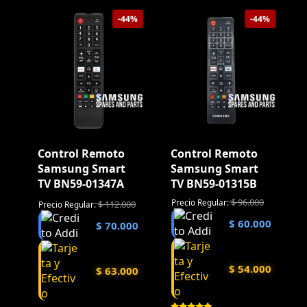
-44%
-44%
Control Remoto
Control Remoto
Samsung Smart
Samsung Smart
TV BN59-01347A
TV BN59-01315B
$
96.000
Precio Regular:
$
112.000
Precio Regular:
$
60.000
$
70.000
$
54.000
$
63.000