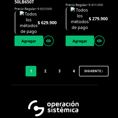
50LB650T
$
411.000
Precio Regular:
$
823.500
Precio Regular:
$
279.900
$
629.900
Agregar
Agregar
1
2
3
4
SIGUIENTE