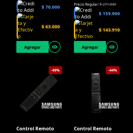
$
271.840
Precio Regular:
$
70.000
$
159.900
$
63.000
$
143.910
Agregar
Agregar
-49%
-44%
Control Remoto
Control Remoto