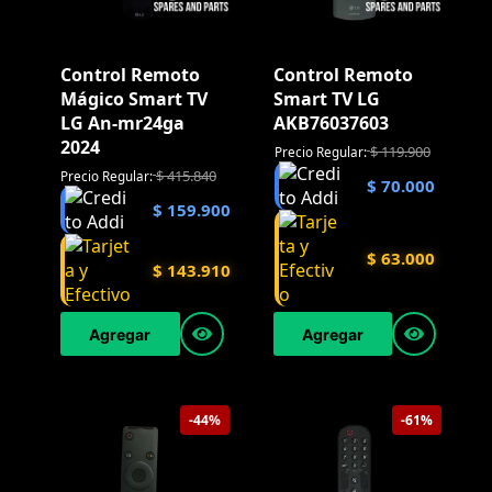
Control Remoto
Control Remoto
Mágico Smart TV
Smart TV LG
LG An-mr24ga
AKB76037603
2024
$
119.900
Precio Regular:
$
415.840
Precio Regular:
$
70.000
$
159.900
$
63.000
$
143.910
Agregar
Agregar
-44%
-61%