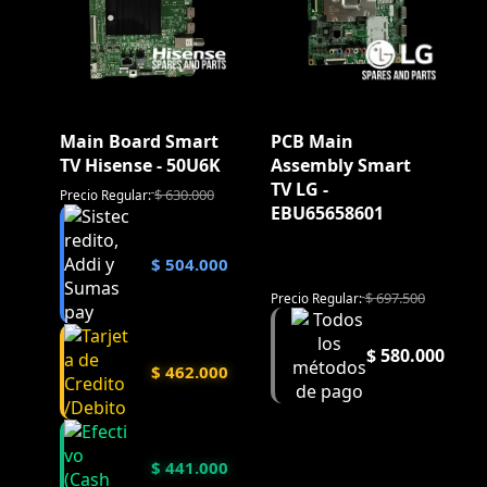
Main Board Smart
PCB Main
TV Hisense - 50U6K
Assembly Smart
TV LG -
$
630.000
Precio Regular:
EBU65658601
$
504.000
$
697.500
Precio Regular:
$
580.000
$
462.000
$
441.000