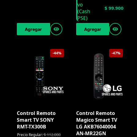
$
99.900
Agregar
Agregar
-44%
-47%
Control Remoto
Control Remoto
Smart TV SONY
Magico Smart TV
RMT-TX300B
LG AKB76040004
AN-MR22GN
$
112.000
Precio Regular: