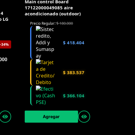
Main control Board
17122000049085 aire
14
acondicionado (outdoor)
o LG
$
180.000
Precio Regular:
$
418.404
-34%
000
$
383.537
$
366.104
Agregar