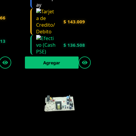
966
$
143.009
013
$
136.508
Agregar