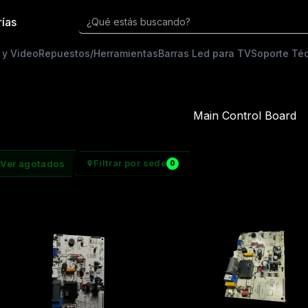
rías
¿Qué estás buscando?
 y Video
Repuestos/Herramientas
Barras Led para TV
Soporte Té
Main Control Board
Filtrar por sede
Ver agotados
0