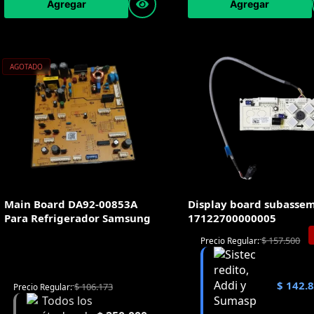
Agregar
Agregar
AGOTADO
Main Board DA92-00853A
Display board subasse
Para Refrigerador Samsung
17122700000005
$
157.500
Precio Regular:
$
142.
$
106.173
Precio Regular: