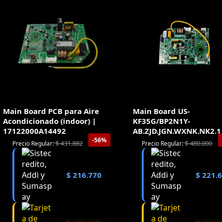
Main Board PCB para Aire
Main Board US-
Acondicionado (indoor) |
KF35G/BP2N1Y-
17122000A14492
AB.ZJD.JGN.WXNK.NK2.1
-56%
$
431.882
$
480.000
Precio Regular:
Precio Regular:
$
216.770
$
221.