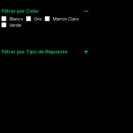
Filtrar por Color
Blanco
Gris
Marron Claro
Verde
Filtrar por Tipo de Repuesto
main board
main control board
PCB ASSEMBLY MAIN
pcb main
Filtrar por Tipo de Producto
Repuesto Unidad Interna
Repuestos
Rango de Precio