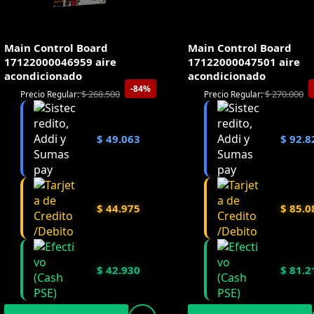
Main Control Board
Main Control Board
17122000046959 aire
17122000047501 aire
acondicionado
acondicionado
-84%
$
268.500
$
270.000
Precio Regular:
Precio Regular:
$
49.063
$
92.8
$
44.975
$
85.0
$
42.930
$
81.2