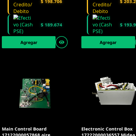
$
198.706
$
203.
$
189.674
$
193.
Agregar
Agregar
Main Control Board
Electronic Control Box
17122000057868 aire
17222000036557 Midea