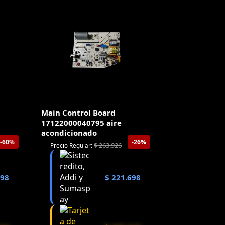
Main Control Board
17122000040795 aire
acondicionado
-60%
-26%
$
263.926
Precio Regular:
698
$
221.698