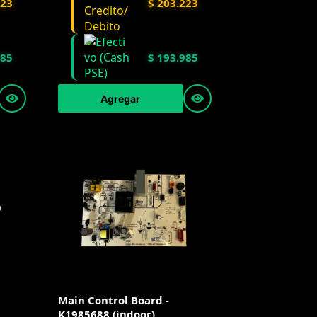
223
$
203.223
985
$
193.985
Agregar
Main Control Board -
K1985688 (indoor)