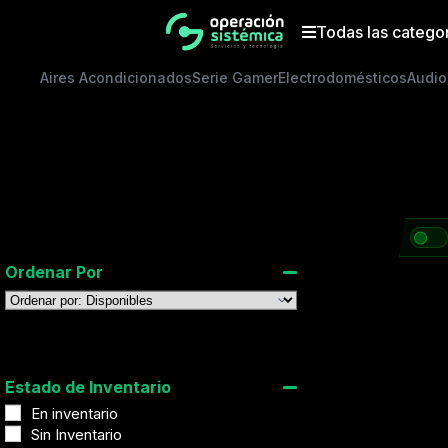
Saltar
al
Todas las catego
contenido
Aires Acondicionados
Serie Gamer
Electrodomésticos
Audio
Ordenar Por
Sort Products
Estado de Inventario
En inventario
Sin Inventario