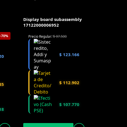
Display board subassembly
17122000006952
-70%
$
97.500
Precio Regular:
$
123.166
20
$
112.902
85
$
107.770
18