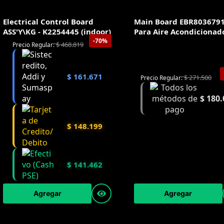
Electrical Control Board
Main Board EBR803679
ASS'Y\KG - K2254445 (indoor)
Para Aire Acondicionad
-70%
$
468.819
Precio Regular:
$
161.671
$
271.500
Precio Regular:
$
180.
$
148.199
$
141.462
Agregar
Agregar