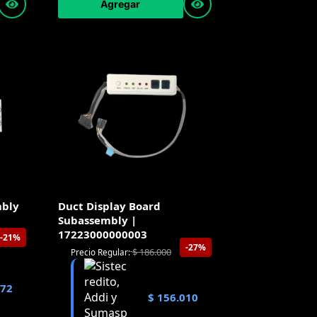
Agregar
mbly
Duct Display Board
Subassembly |
17223000000003
-21%
-27%
$
186.000
Precio Regular:
872
$
156.010