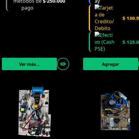
$
250.000
$
130.
$
125.
Ver más...
Agregar