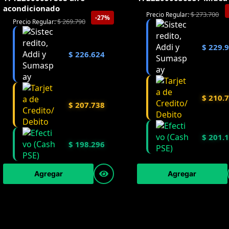
acondicionado
$
273.700
Precio Regular:
-27%
$
269.790
Precio Regular:
$
229.
$
226.624
$
210.
$
207.738
$
201.
$
198.296
Agregar
Agregar