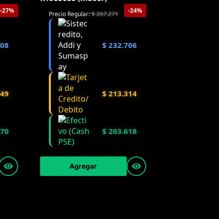
-27%
-24%
$
267.271
Precio Regular:
908
$
232.706
749
$
213.314
170
$
203.618
Agregar