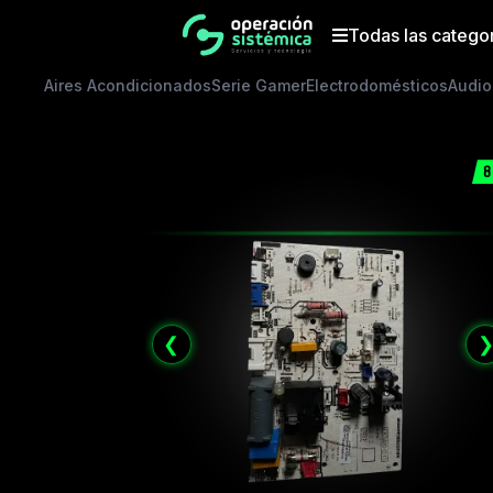
Saltar
al
Todas las catego
contenido
Aires Acondicionados
Serie Gamer
Electrodomésticos
Audio
8
❮