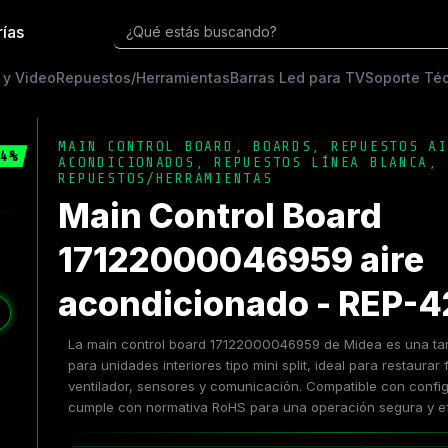
rías
¿Qué estás buscando?
 y Video
Repuestos/Herramientas
Barras Led para TV
Soporte Té
MAIN CONTROL BOARD
,
BOARDS
,
REPUESTOS AI
4%
ACONDICIONADOS
,
REPUESTOS LÍNEA BLANCA
,
REPUESTOS/HERRAMIENTAS
Main Control Board
17122000046959 aire
acondicionado - REP-4
❯
La main control board 17122000046959 de Midea es una tarje
para unidades interiores tipo mini split, ideal para restaura
ventilador, sensores y comunicación. Compatible con confi
cumple con normativa RoHS para una operación segura y ef