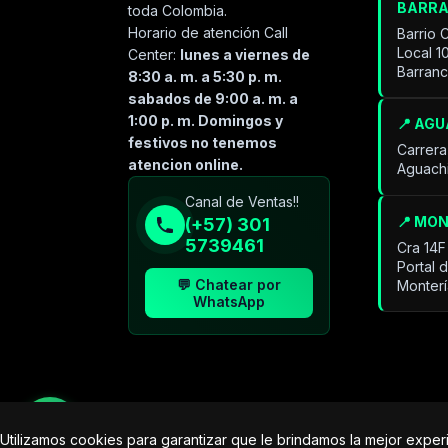
BARR
toda Colombia.
Horario de atención Call
Barrio 
Local 1
Center:
lunes a viernes de
Barran
8:30 a. m. a 5:30 p. m.
sabados de 9:00 a. m. a
1:00 p. m. Domingos y
📍 AG
festivos no tenemos
Carrera
atencion online.
Aguach
Especialista de operación
Canal de Ventas!!
sistémica
📍 MO
(+57) 301
En línea
5739461
Cra 14F
Portal 
💬 Chatear por
Monter
WhatsApp
Utilizamos cookies para garantizar que le brindamos la mejor expe