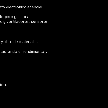
a electrónica esencial
ado para gestionar
sor, ventiladores, sensores
y libre de materiales
staurando el rendimiento y
ión.