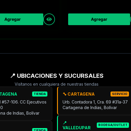
Agregar
Agregar
📍 UBICACIONES Y SUCURSALES
Visítanos en cualquiera de nuestras tiendas
RTAGENA
🔧 CARTAGENA
TIENDA
SERVICIO
31 #57-106. CC Ejecutivos
Urb. Contadora 1, Cra. 69 #31a-37
30
Cartagena de Indias, Bolívar
na de Indias, Bolívar
📍
BODEGA/OUTLET
VALLEDUPAR
TIENDA