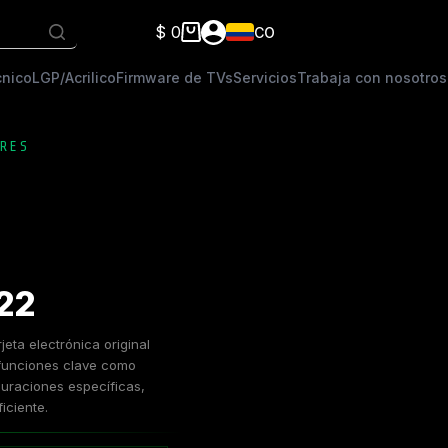
$
0
CO
Carro
de
cnico
LGP/Acrilico
Firmware de TVs
Servicios
Trabaja con nosotros
compra
RES
22
ta electrónica original
r funciones clave como
guraciones específicas,
iciente.