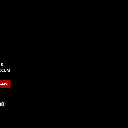
98
SCCLM
-44%
00