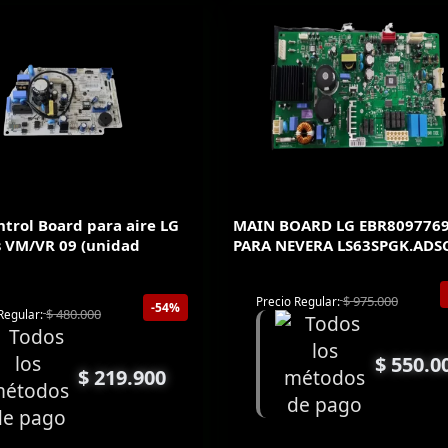
trol Board para aire LG
MAIN BOARD LG EBR809776
 VM/VR 09 (unidad
PARA NEVERA LS63SPGK.AD
$
975.000
Precio Regular:
-54%
$
480.000
Regular:
$
550.0
$
219.900