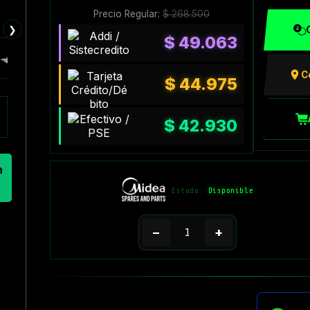
Precio Regular:
$
268.500
❯
$
49.063
C
$
44.975
$
42.930
n
Estado:
Disponible
−
+