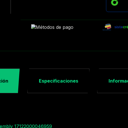
ción
Especificaciones
Informac
sembly 17122000046959