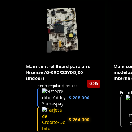
Main control Board para aire
Main con
Hisense AS-09CR2SYDDJ00
modelos
(Indoor)
interna)
-30%
$
360.000
Precio Regular:
Precio 
$
288.000
$
264.000