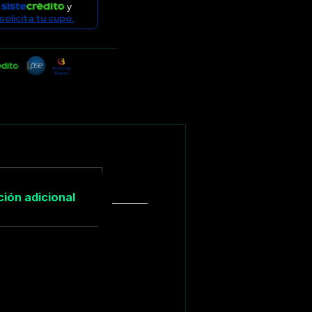
y
solicita tu cupo.
ión adicional