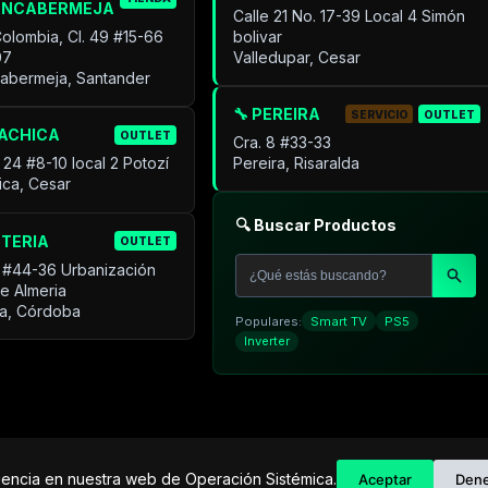
ANCABERMEJA
Calle 21 No. 17-39 Local 4 Simón
Colombia, Cl. 49 #15-66
bolivar
07
Valledupar, Cesar
cabermeja, Santander
🔧 PEREIRA
SERVICIO
OUTLET
UACHICA
OUTLET
Cra. 8 #33-33
 24 #8-10 local 2 Potozí
Pereira, Risaralda
ica, Cesar
🔍 Buscar Productos
NTERIA
OUTLET
 #44-36 Urbanización
de Almeria
ía, Córdoba
Populares:
Smart TV
PS5
Inverter
C
riencia en nuestra web de Operación Sistémica.
Aceptar
Den