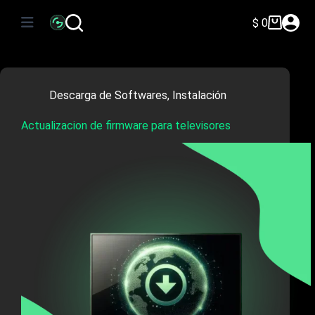
Saltar
al
$
0
Carro
contenido
de
compra
Descarga de Softwares
,
Instalación
Actualizacion de firmware para televisores