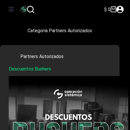
Saltar
al
$
0
Carro
contenido
de
compra
Categoría
Partners Autorizados
Partners Autorizados
Descuentos Bushers