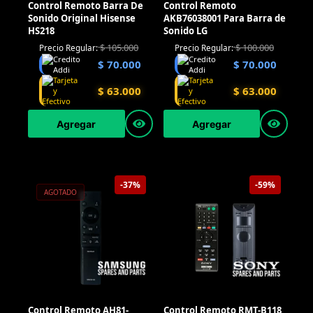
Control Remoto Barra De
Control Remoto
Sonido Original Hisense
AKB76038001 Para Barra de
HS218
Sonido LG
$
105.000
$
100.000
Precio Regular:
Precio Regular:
$
70.000
$
70.000
$
63.000
$
63.000
Agregar
Agregar
-37%
-59%
AGOTADO
Control Remoto AH81-
Control Remoto RMT-B118