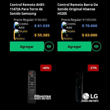
Control Remoto AH81-
Control Remoto Barra De
11472A Para Torre de
Sonido Original Hisense
Sonido Samsung
HS205
$
98.462
$
105.000
Precio Regular:
Precio Regular:
$
61.539
$
70.000
$
55.385
$
63.000
Agregar
Agregar
-40%
-37%