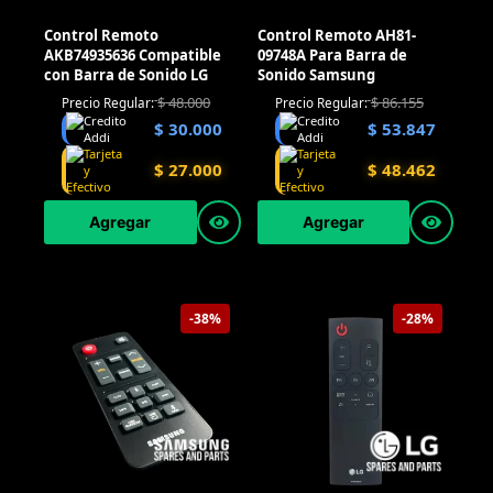
Control Remoto
Control Remoto AH81-
AKB74935636 Compatible
09748A Para Barra de
con Barra de Sonido LG
Sonido Samsung
$
48.000
$
86.155
Precio Regular:
Precio Regular:
$
30.000
$
53.847
$
27.000
$
48.462
Agregar
Agregar
-38%
-28%