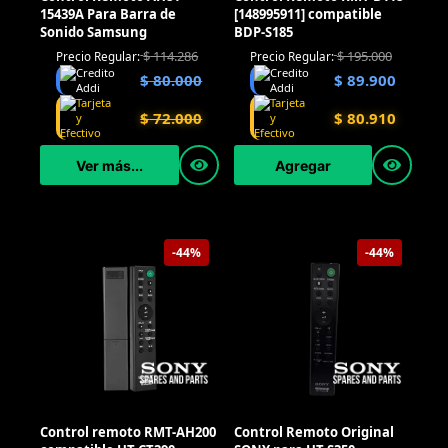
15439A Para Barra de
[148995911] compatible
Sonido Samsung
BDP-S185
$
114.286
$
195.000
Precio Regular:
Precio Regular:
$
80.000
$
89.900
$
72.000
$
80.910
Ver más...
Agregar
-44%
-44%
Control remoto RMT-AH200
Control Remoto Original