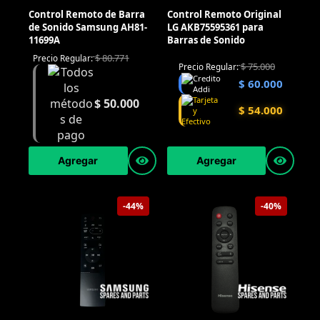
Control Remoto de Barra
Control Remoto Original
de Sonido Samsung AH81-
LG AKB75595361 para
11699A
Barras de Sonido
$
80.771
Precio Regular:
$
75.000
Precio Regular:
$
60.000
$
50.000
$
54.000
Agregar
Agregar
-44%
-40%