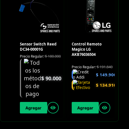
Sensor Switch Reed
Control Remoto
DC34-00001G
Magico LG
AKB76036504
$
180.000
Precio Regular:
$
191.840
Precio Regular:
$
149.900
$
90.000
$
134.910
Agregar
Agregar