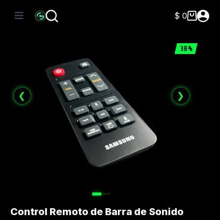
Saltar
al
$
0
Carro
contenido
de
compra
38%
❮
❯
Control Remoto de Barra de Sonido