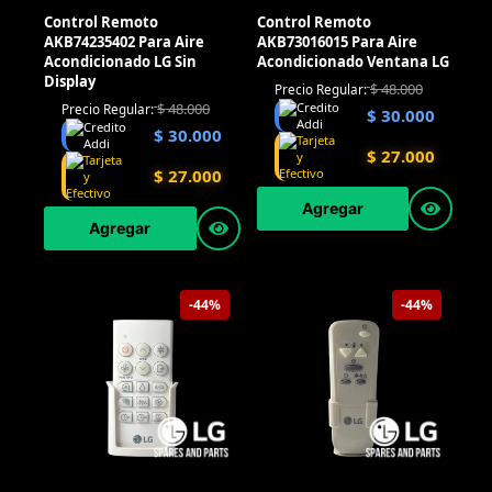
Control Remoto
Control Remoto
AKB74235402 Para Aire
AKB73016015 Para Aire
Acondicionado LG Sin
Acondicionado Ventana LG
Display
$
48.000
Precio Regular:
$
48.000
Precio Regular:
$
30.000
$
30.000
$
27.000
$
27.000
Agregar
Agregar
-44%
-44%