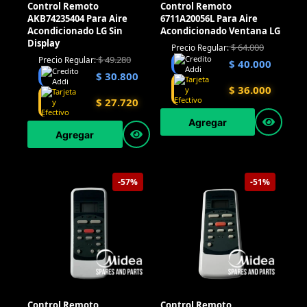
Control Remoto
Control Remoto
AKB74235404 Para Aire
6711A20056L Para Aire
Acondicionado LG Sin
Acondicionado Ventana LG
Display
$
64.000
Precio Regular:
$
49.280
Precio Regular:
$
40.000
$
30.800
$
36.000
$
27.720
Agregar
Agregar
-57%
-51%
Control Remoto
Control Remoto