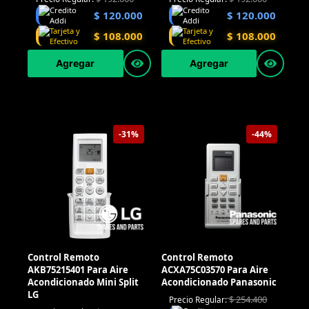
$
120.000
$
120.000
$
108.000
$
108.000
Agregar
Agregar
-31%
-44%
Control Remoto
Control Remoto
AKB75215401 Para Aire
ACXA75C03570 Para Aire
Acondicionado Mini Split
Acondicionado Panasonic
LG
$
254.400
Precio Regular: