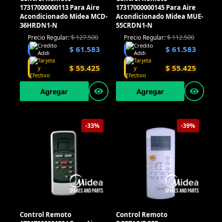
17317000000113 Para Aire
17317000000145 Para Aire
Acondicionado Midea MCD-
Acondicionado Midea MUE-
36HRDN1-N
55CRDN1-N
$
127.500
$
112.500
Precio Regular:
Precio Regular:
$
61.583
$
61.583
$
55.425
$
55.425
Agregar
Agregar
-33%
-39%
Control Remoto
Control Remoto