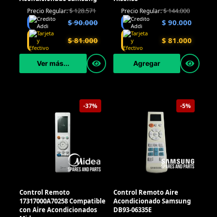
$
128.571
$
144.000
Precio Regular:
Precio Regular:
$
90.000
$
90.000
$
81.000
$
81.000
Ver más...
Agregar
-37%
-5%
Control Remoto
Control Remoto Aire
17317000A70258 Compatible
Acondicionado Samsung
con Aire Acondicionados
DB93-06335E