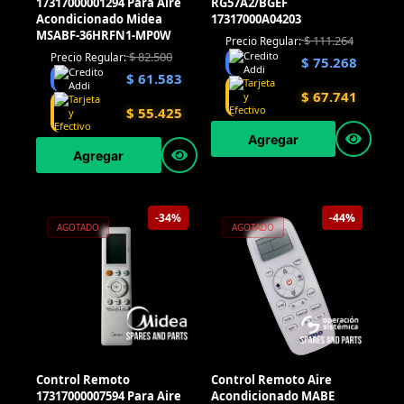
17317000001294 Para Aire
RG57A2/BGEF
Acondicionado Midea
17317000A04203
MSABF-36HRFN1-MP0W
$
111.264
Precio Regular:
$
82.500
Precio Regular:
$
75.268
$
61.583
$
67.741
$
55.425
Agregar
Agregar
-34%
-44%
AGOTADO
AGOTADO
Control Remoto
Control Remoto Aire
17317000007594 Para Aire
Acondicionado MABE