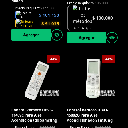
Midea
$
105.000
Precio Regular:
$
144.500
Precio Regular:
$
101.150
$
100.000
$
91.035
Agregar
Agregar
-44%
-44%
Control Remoto DB93-
Control Remoto DB93-
11489C Para Aire
15882Q Para Aire
Acondicionado Samsung
Acondicionado Samsung
$
192.000
$
192.000
Precio Regular:
Precio Regular: