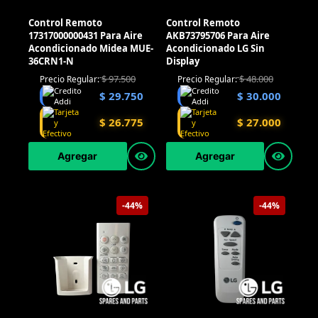
Control Remoto
Control Remoto
17317000000431 Para Aire
AKB73795706 Para Aire
Acondicionado Midea MUE-
Acondicionado LG Sin
36CRN1-N
Display
$
97.500
$
48.000
Precio Regular:
Precio Regular:
$
29.750
$
30.000
$
26.775
$
27.000
Agregar
Agregar
-44%
-44%