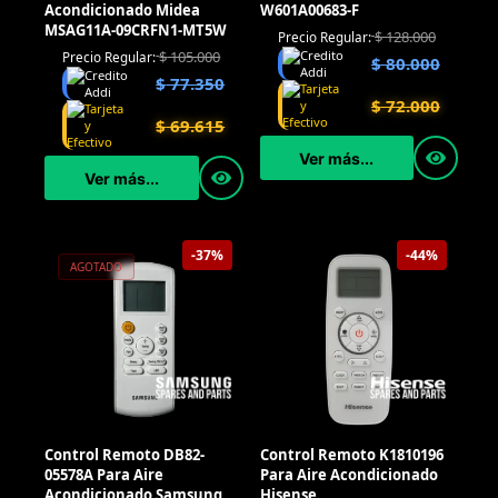
Acondicionado Midea
W601A00683-F
MSAG11A-09CRFN1-MT5W
$
128.000
Precio Regular:
$
105.000
Precio Regular:
$
80.000
$
77.350
$
72.000
$
69.615
Ver más...
Ver más...
-37%
-44%
AGOTADO
Control Remoto DB82-
Control Remoto K1810196
05578A Para Aire
Para Aire Acondicionado
Acondicionado Samsung
Hisense