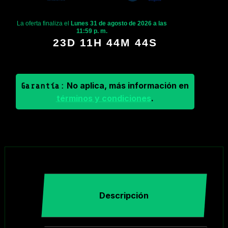
La oferta finaliza el
Lunes 31 de agosto de 2026 a las
11:59 p. m.
23D 11H 44M 44S
No aplica, más información en
Garantía:
términos y condiciones
.
Descripción