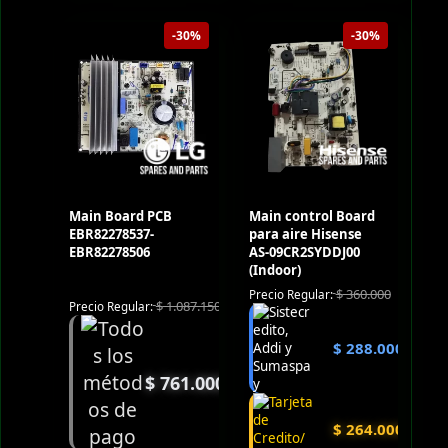
-30%
-30%
Main Board PCB
Main control Board
EBR82278537-
para aire Hisense
EBR82278506
AS-09CR2SYDDJ00
(Indoor)
$
360.000
Precio Regular:
$
1.087.150
Precio Regular:
$
288.000
$
761.000
$
264.000