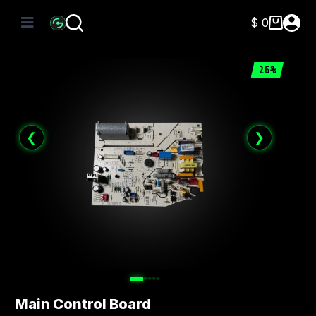
Saltar
al
$
0
Carro
contenido
de
compra
26%
❮
❯
Main Control Board