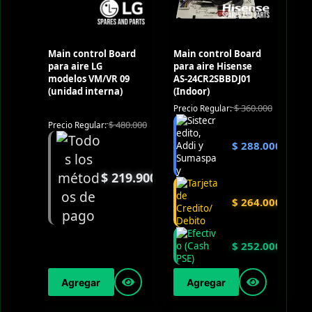
Main control Board
Main control Board
para aire LG
para aire Hisense
modelos VM/VR 09
AS-24CR2SBBDJ01
(unidad interna)
(Indoor)
$
360.000
Precio Regular:
$
480.000
Precio Regular:
$
288.000
$
219.900
$
264.000
$
252.000
Agregar
Agregar