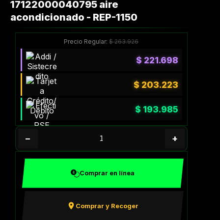
17122000040795 aire
acondicionado - REP-1150
Precio Regular:
$
263.926
$
221.698
$
203.223
$
193.985
−
+
Comprar en línea
Comprar y Recoger