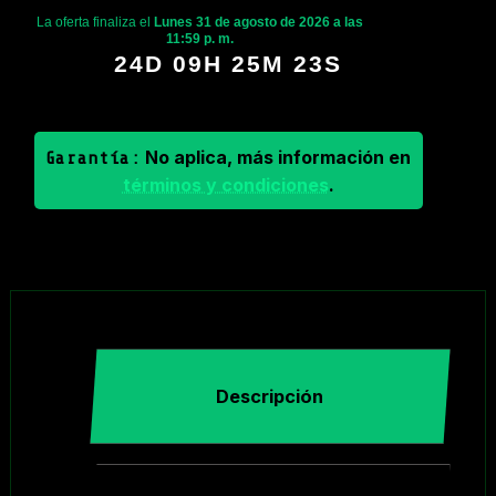
La oferta finaliza el
Lunes 31 de agosto de 2026 a las
11:59 p. m.
24D 09H 25M 23S
No aplica, más información en
Garantía:
términos y condiciones
.
Descripción