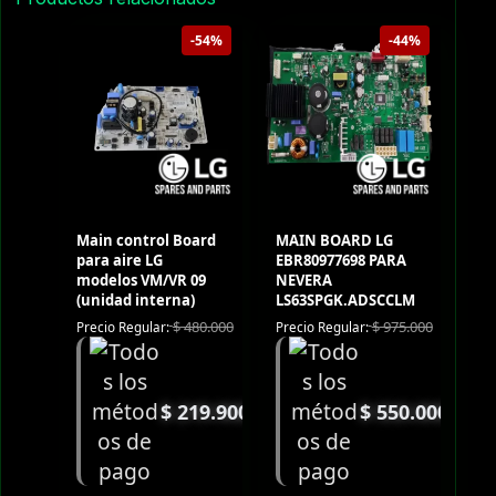
-54%
-44%
Main control Board
MAIN BOARD LG
para aire LG
EBR80977698 PARA
modelos VM/VR 09
NEVERA
(unidad interna)
LS63SPGK.ADSCCLM
$
480.000
$
975.000
Precio Regular:
Precio Regular:
$
219.900
$
550.000