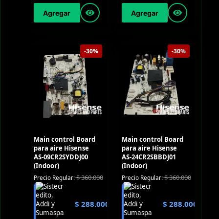
Agregar
Agregar
-30%
-30%
Main control Board
Main control Board
para aire Hisense
para aire Hisense
AS-09CR2SYDDJ00
AS-24CR2SBBDJ01
(Indoor)
(Indoor)
$
360.000
$
360.000
Precio Regular:
Precio Regular:
$
288.000
$
288.000