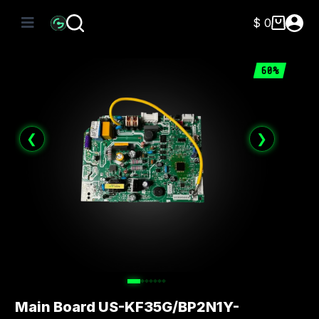
Saltar
al
$
0
Carro
contenido
de
compra
60%
❮
❯
Main Board US-KF35G/BP2N1Y-