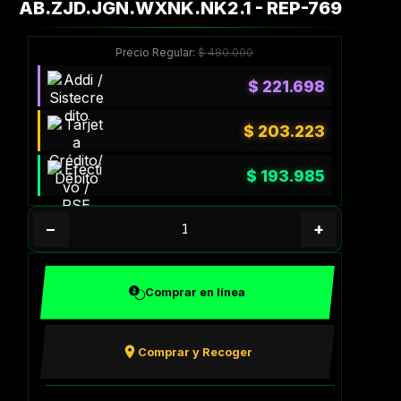
AB.ZJD.JGN.WXNK.NK2.1 - REP-769
Precio Regular:
$
480.000
$
221.698
$
203.223
$
193.985
−
+
Comprar en línea
Comprar y Recoger