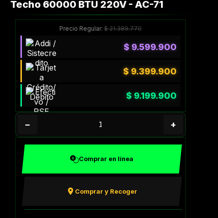
Techo 60000 BTU 220V - AC-71
Precio Regular:
$
21.389.770
$
9.599.900
$
9.399.900
$
9.199.900
−
+
Comprar en línea
Comprar y Recoger