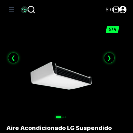
Saltar
al
$
0
Carro
contenido
de
compra
57%
❮
❯
Aire Acondicionado LG Suspendido