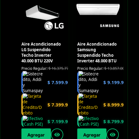
Aire Acondicionado
Aire Acondicionado
LG Suspendido
Samsung
Techo Inverter
Suspendido Techo
40.000 BTU 220V
Inverter 48.000 BTU
$
16.375.770
$
13.857.000
Precio Regular:
Precio Regular:
$
7.599.900
$
9.199.900
$
7.399.900
$
8.999.900
$
7.199.900
$
8.799.900
Agregar
Agregar