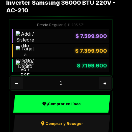
Inverter Samsung 36000 BTU 220V -
AC-210
Precio Regular:
$
11.285.571
$
7.599.900
$
7.399.900
$
7.199.900
−
+
Comprar en línea
Comprar y Recoger