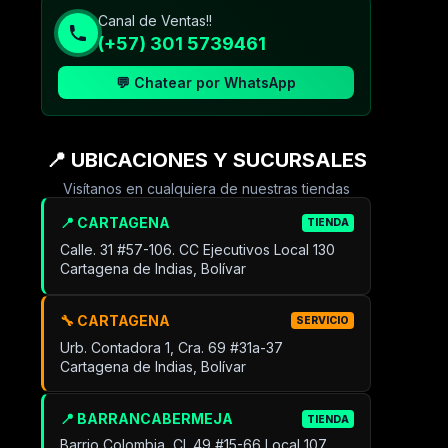
Canal de Ventas!!
(+57) 301 5739461
💬 Chatear por WhatsApp
📍 UBICACIONES Y SUCURSALES
Visítanos en cualquiera de nuestras tiendas
📍 CARTAGENA
TIENDA
Calle. 31 #57-106. CC Ejecutivos Local 130
Cartagena de Indias, Bolívar
🔧 CARTAGENA
SERVICIO
Urb. Contadora 1, Cra. 69 #31a-37
Cartagena de Indias, Bolívar
📍 BARRANCABERMEJA
TIENDA
Barrio Colombia, Cl. 49 #15-66 Local 107