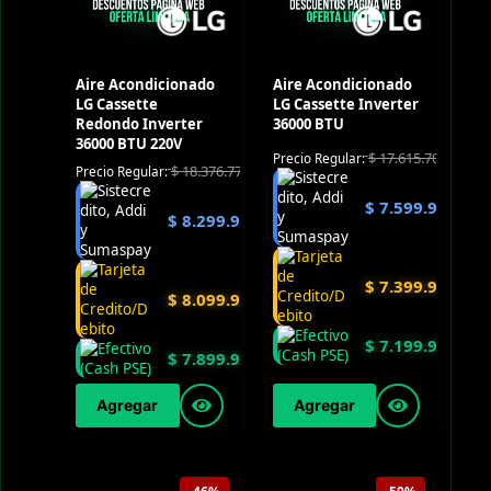
Aire Acondicionado
Aire Acondicionado
LG Cassette
LG Cassette Inverter
Redondo Inverter
36000 BTU
36000 BTU 220V
$
17.615.700
Precio Regular:
$
18.376.770
Precio Regular:
$
7.599.900
$
8.299.900
$
7.399.900
$
8.099.900
$
7.199.900
$
7.899.900
Agregar
Agregar