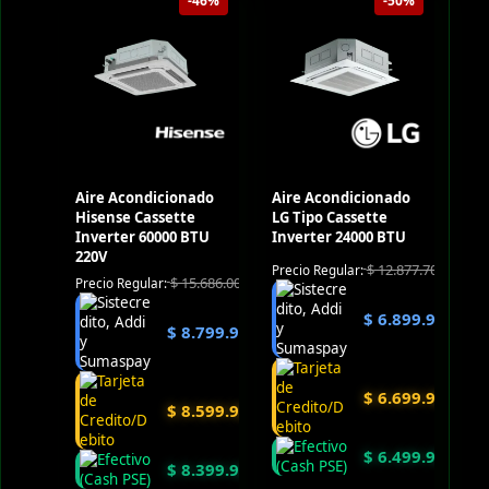
-46%
-50%
Aire Acondicionado
Aire Acondicionado
Hisense Cassette
LG Tipo Cassette
Inverter 60000 BTU
Inverter 24000 BTU
220V
$
12.877.700
Precio Regular:
$
15.686.000
Precio Regular:
$
6.899.900
$
8.799.900
$
6.699.900
$
8.599.900
$
6.499.900
$
8.399.900