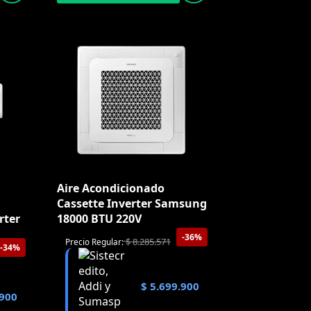
Aire Acondicionado
Cassette Inverter Samsung
rter
18000 BTU 220V
-36%
$
8.285.571
Precio Regular:
-34%
$
5.699.900
900