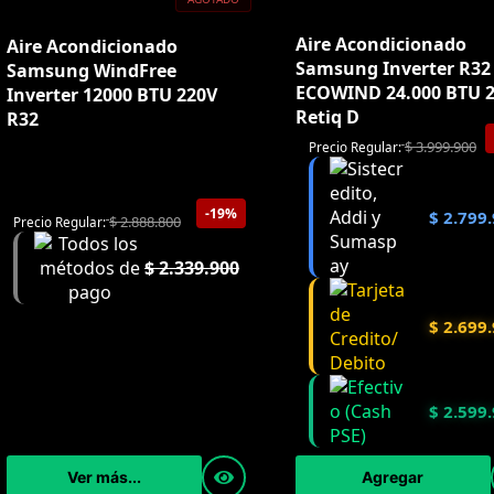
Aire Acondicionado
Aire Acondicionado
Samsung Inverter R32
Samsung WindFree
ECOWIND 24.000 BTU 
Inverter 12000 BTU 220V
Retiq D
R32
$
3.999.900
Precio Regular:
-19%
$
2.799.
$
2.888.800
Precio Regular:
$
2.339.900
$
2.699.
$
2.599.
Ver más...
Agregar