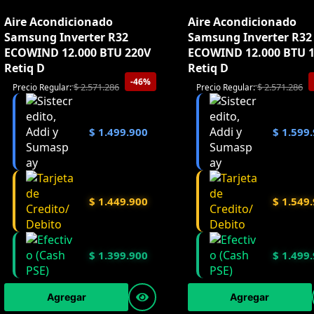
Aire Acondicionado
Aire Acondicionado
Samsung Inverter R32
Samsung Inverter R32
ECOWIND 12.000 BTU 220V
ECOWIND 12.000 BTU 
Retiq D
Retiq D
-46%
$
2.571.286
$
2.571.286
Precio Regular:
Precio Regular:
$
1.499.900
$
1.599.
$
1.449.900
$
1.549.
$
1.399.900
$
1.499.
Agregar
Agregar