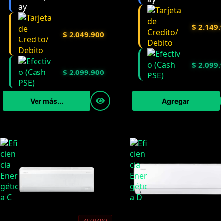
$
2.149.
$
2.049.900
$
2.099.
$
2.099.900
Agregar
Ver más...
AGOTADO