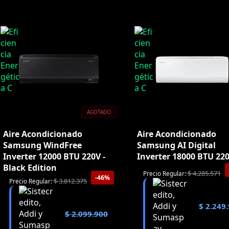
AGOTADO
Aire Acondicionado
Aire Acondicionado
Samsung WindFree
Samsung AI Digital
Inverter 12000 BTU 220V -
Inverter 18000 BTU 22
Black Edition
$
4.285.571
Precio Regular:
-46%
$
3.812.375
Precio Regular:
$
2.249.
$
2.099.900