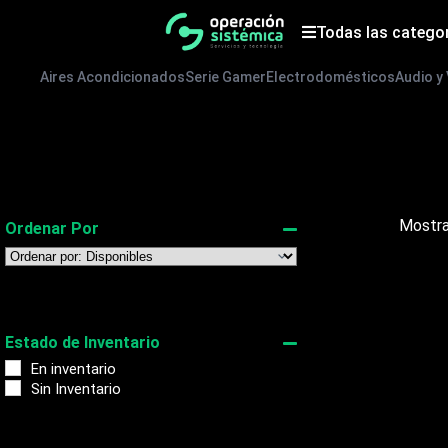
Saltar
al
Todas las catego
contenido
Aires Acondicionados
Serie Gamer
Electrodomésticos
Audio y
Mostra
Ordenar Por
Sort Products
Estado de Inventario
En inventario
Sin Inventario