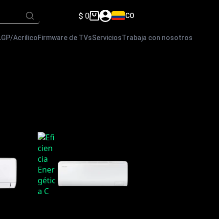
$
0
CO
Carro
de
compra
LGP/Acrilico
Firmware de TVs
Servicios
Trabaja con nosotros