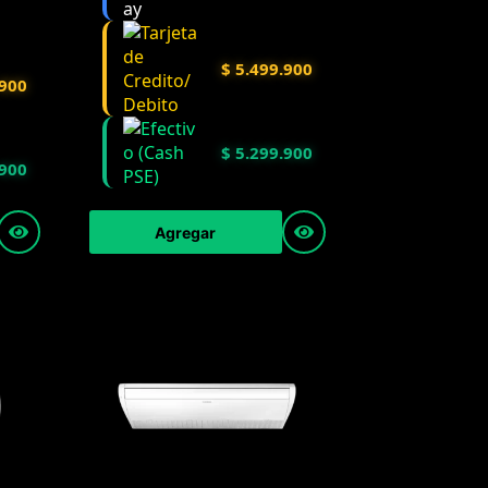
$
5.499.900
900
$
5.299.900
900
Agregar