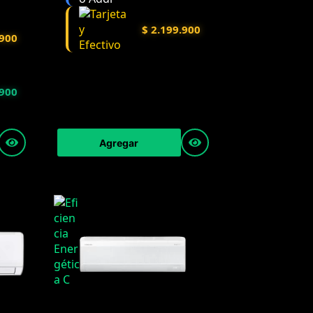
$
2.199.900
900
900
Agregar