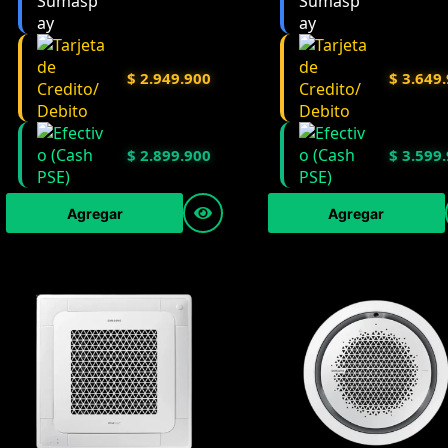
$
2.949.900
$
3.649.
$
2.899.900
$
3.599.
Agregar
Agregar