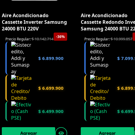
Aire Acondicionado
Aire Acondicionado
Cassette Inverter Samsung
Cassette Redondo Inve
24000 BTU 220V
Samsung 24000 BTU 2
-36%
$
10.142.714
$
10.999.857
Precio Regular:
Precio Regular:
$
6.899.900
$
7.099.
$
6.699.900
$
6.899.
$
6.499.900
$
6.699.
Agregar
Agregar