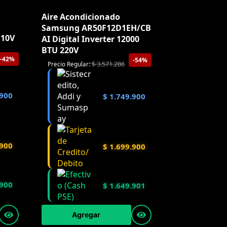
Aire Acondicionado
Samsung AR50F12D1EH/CB
110V
AI Digital Inverter 12000
BTU 220V
-42%
-54%
$
3.571.286
Precio Regular:
900
$
1.749.900
900
$
1.699.900
900
$
1.649.901
Agregar