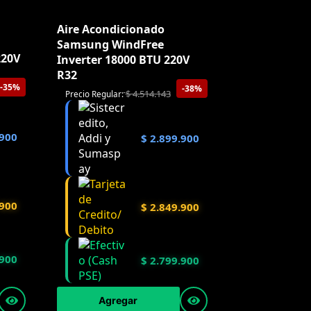
Aire Acondicionado
Samsung WindFree
220V
Inverter 18000 BTU 220V
R32
-35%
-38%
$
4.514.143
Precio Regular:
900
$
2.899.900
900
$
2.849.900
900
$
2.799.900
Agregar