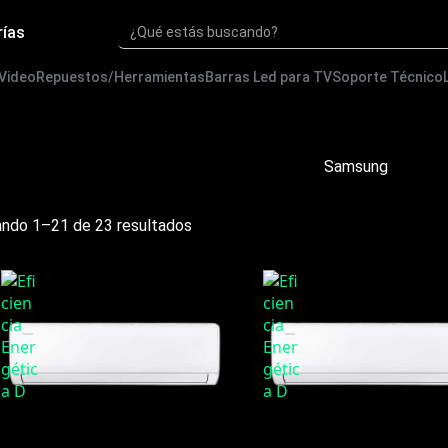
rías
¿Qué estás buscando?
 Video
Repuestos/Herramientas
Barras Led para TV
Soporte Técnico
Samsung
Ordenado
ndo 1–21 de 23 resultados
por
precio:
bajo
a
alto