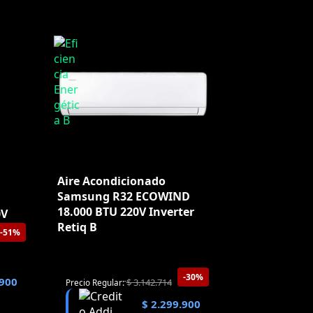
Aire Acondicionado
Samsung R32 ECOWIND
18.000 BTU 220V Inverter
0V
Retiq B
-51%
-30%
900
$
3.142.714
Precio Regular:
$
2.299.900