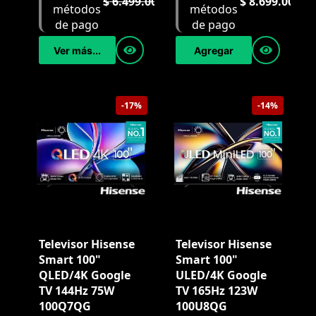
$
6.499.000
$
8.699.000
Ver más...
Agregar
-17%
-14%
Televisor Hisense
Televisor Hisense
Smart 100"
Smart 100"
QLED/4K Google
ULED/4K Google
TV 144Hz 75W
TV 165Hz 123W
100Q7QG
100U8QG