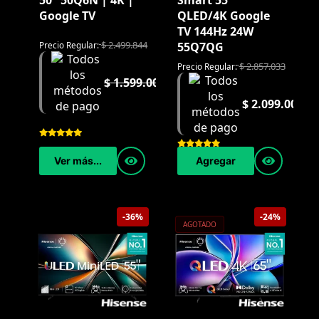
50" 50Q6N | 4K |
Smart 55"
Google TV
QLED/4K Google
TV 144Hz 24W
$
2.499.844
55Q7QG
Precio Regular:
$
2.857.033
Precio Regular:
$
1.599.000
$
2.099.000
Ver más...
Agregar
-36%
-24%
AGOTADO