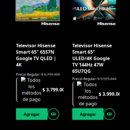
Televisor Hisense
Televisor Hisense
Smart 65" 65S7N
Smart 65"
Google TV QLED |
ULED/4K Google
4K
TV 144Hz 47W
65U7QG
$
6.799.900
Precio Regular:
$
5.555.444
Precio Regular:
$
3.799.000
$
3.999.000
Agregar
Agregar