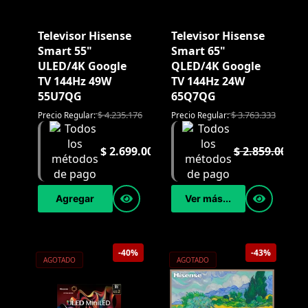
Televisor Hisense
Televisor Hisense
Smart 55"
Smart 65"
ULED/4K Google
QLED/4K Google
TV 144Hz 49W
TV 144Hz 24W
55U7QG
65Q7QG
$
4.235.176
$
3.763.333
Precio Regular:
Precio Regular:
$
2.699.000
$
2.859.000
Agregar
Ver más...
-40%
-43%
AGOTADO
AGOTADO