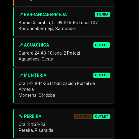
📍 BARRANCABERMEJA
TIENDA
Barrio Colombia, Cl. 49 #15-66 Local 107
Barrancabermeja, Santander
📍 AGUACHICA
OUTLET
Carrera 24 #8-10 local 2 Potozí
Aguachica, Cesar
📍 MONTERIA
OUTLET
Cra 14F #44-36 Urbanización Portal de
Almeria
Montería, Córdoba
🔧 PEREIRA
SERVICIO
OUTLET
Cra. 8 #33-33
Pereira, Risaralda