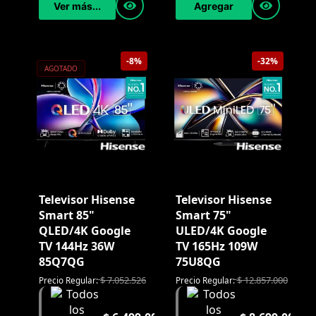
Agregar
Ver más...
-8%
-32%
AGOTADO
Televisor Hisense
Televisor Hisense
Smart 85"
Smart 75"
QLED/4K Google
ULED/4K Google
TV 144Hz 36W
TV 165Hz 109W
85Q7QG
75U8QG
$
7.052.526
$
12.857.000
Precio Regular:
Precio Regular: