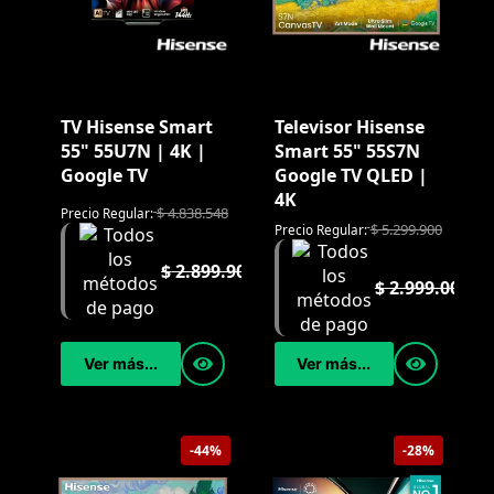
TV Hisense Smart
Televisor Hisense
55" 55U7N | 4K |
Smart 55" 55S7N
Google TV
Google TV QLED |
4K
$
4.838.548
Precio Regular:
$
5.299.900
Precio Regular:
$
2.899.900
$
2.999.000
Ver más...
Ver más...
-44%
-28%