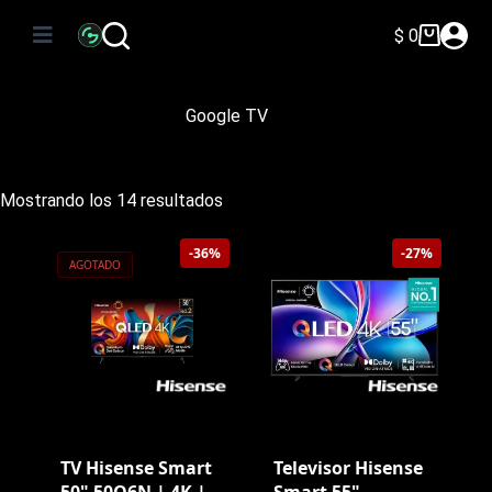
Saltar
al
$
0
Carro
contenido
de
compra
Google TV
Ordenado
Mostrando los 14 resultados
por
precio:
-36%
-27%
bajo
AGOTADO
a
alto
TV Hisense Smart
Televisor Hisense