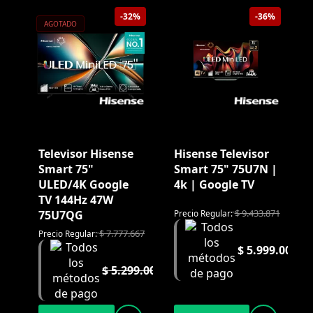
-32%
-36%
AGOTADO
Televisor Hisense
Hisense Televisor
Smart 75"
Smart 75" 75U7N |
ULED/4K Google
4k | Google TV
TV 144Hz 47W
$
9.433.871
75U7QG
Precio Regular:
$
7.777.667
Precio Regular:
$
5.999.000
$
5.299.000