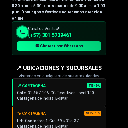
8:30 a. m. a 5:30 p. m. sabados de 9:00 a. m. a 1:00
p. m. Domingos y festivos no tenemos atencion
online.
Canal de Ventas!!
(+57) 301 5739461
💬 Chatear por WhatsApp
📍 UBICACIONES Y SUCURSALES
Visítanos en cualquiera de nuestras tiendas
📍 CARTAGENA
TIENDA
Calle. 31 #57-106. CC Ejecutivos Local 130
Cartagena de Indias, Bolívar
🔧 CARTAGENA
SERVICIO
Urb. Contadora 1, Cra. 69 #31a-37
Cartagena de Indias, Bolívar