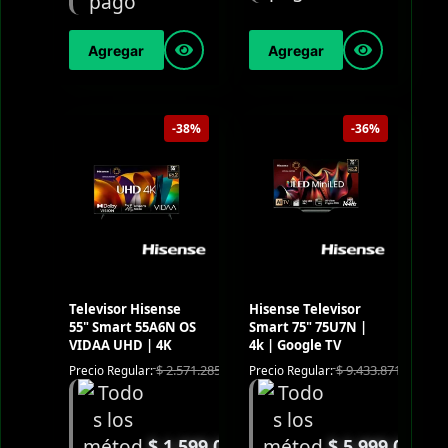
Agregar
Agregar
-38%
-36%
Televisor Hisense
Hisense Televisor
55" Smart 55A6N OS
Smart 75" 75U7N |
VIDAA UHD | 4K
4k | Google TV
$
2.571.285
$
9.433.871
Precio Regular:
Precio Regular:
$
1.599.000
$
5.999.000