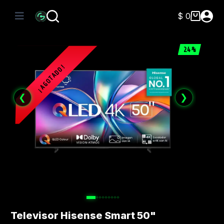
Saltar
al
$
0
Carro
contenido
de
compra
24%
❮
❯
Televisor Hisense Smart 50"