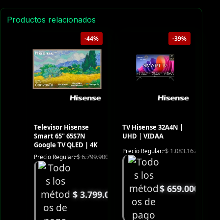
Productos relacionados
-44%
-39%
Televisor Hisense
TV Hisense 32A4N |
Smart 65" 65S7N
UHD | VIDAA
Google TV QLED | 4K
$
1.083.167
Precio Regular:
$
6.799.900
Precio Regular:
$
659.000
$
3.799.000