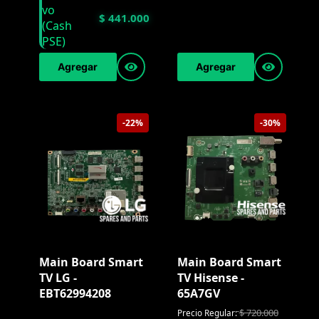
$
441.000
Agregar
Agregar
-22%
-30%
Main Board Smart
Main Board Smart
TV LG -
TV Hisense -
EBT62994208
65A7GV
$
720.000
Precio Regular: