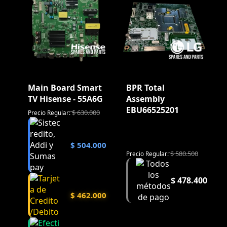
Main Board Smart
BPR Total
TV Hisense - 55A6G
Assembly
EBU66525201
$
630.000
Precio Regular:
$
504.000
$
580.500
Precio Regular:
$
478.400
$
462.000