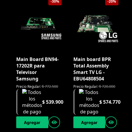
-30%
-20%
Main Board BN94-
Main board BPR
17202R para
Total Assembly
Televisor
Smart TV LG -
Samsung
EBU64808504
$
772.500
$
720.000
Precio Regular:
Precio Regular:
$
539.900
$
574.770
Agregar
Agregar