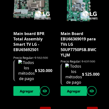
Main board BPR
Main Board
Total Assembly
EBU66369019 para
Smart TV LG -
TVs LG
EBU65692501
50UP7750PSB.BWC
YLJM
$
562.500
Precio Regular:
$
637.500
Precio Regular:
$
520.000
$
525.000
Agregar
Agregar