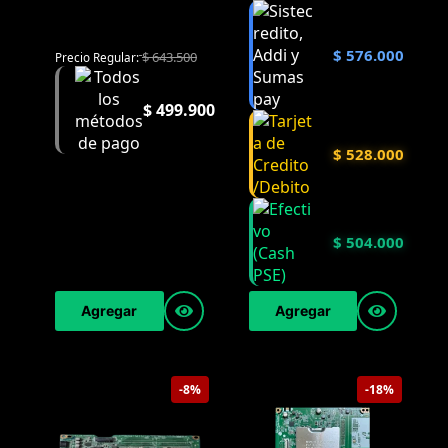
$
576.000
$
643.500
Precio Regular:
$
499.900
$
528.000
$
504.000
Agregar
Agregar
-8%
-18%