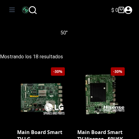
Saltar
al
$
0
Carro
contenido
de
compra
50"
Ordenado
Mostrando los 18 resultados
por
precio:
-30%
-30%
bajo
a
alto
Main Board Smart
Main Board Smart