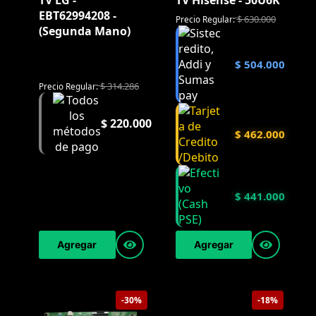
TV LG -
TV Hisense - 50U6K
EBT62994208 -
$
630.000
Precio Regular:
(Segunda Mano)
$
504.000
$
314.286
Precio Regular:
$
220.000
$
462.000
$
441.000
Agregar
Agregar
-30%
-18%