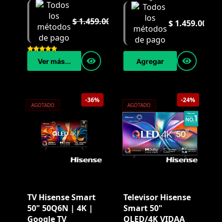
$
1.459.000
$
1.459.000
Agregar
Ver más...
-36%
-24%
AGOTADO
AGOTADO
TV Hisense Smart
Televisor Hisense
50" 50Q6N | 4K |
Smart 50"
Google TV
QLED/4K VIDAA