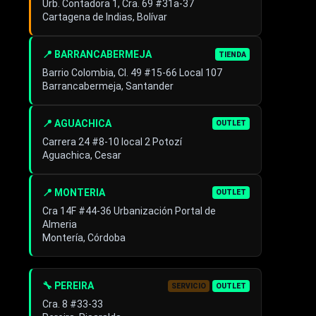
Urb. Contadora 1, Cra. 69 #31a-37
Cartagena de Indias, Bolívar
📍 BARRANCABERMEJA
TIENDA
Barrio Colombia, Cl. 49 #15-66 Local 107
Barrancabermeja, Santander
📍 AGUACHICA
OUTLET
Carrera 24 #8-10 local 2 Potozí
Aguachica, Cesar
📍 MONTERIA
OUTLET
Cra 14F #44-36 Urbanización Portal de
Almeria
Montería, Córdoba
🔧 PEREIRA
SERVICIO
OUTLET
Cra. 8 #33-33