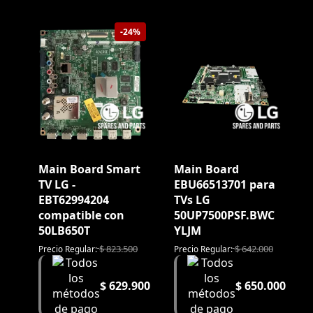
-24%
Main Board Smart
Main Board
TV LG -
EBU66513701 para
EBT62994204
TVs LG
compatible con
50UP7500PSF.BWC
50LB650T
YLJM
$
823.500
$
642.000
Precio Regular:
Precio Regular:
$
629.900
$
650.000