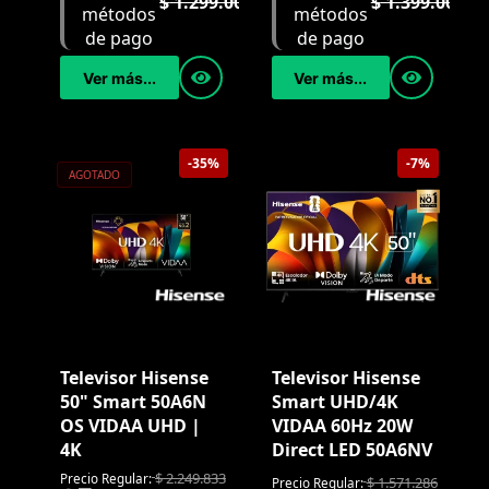
$
1.299.000
$
1.399.000
Ver más...
Ver más...
-35%
-7%
AGOTADO
Televisor Hisense
Televisor Hisense
50" Smart 50A6N
Smart UHD/4K
OS VIDAA UHD |
VIDAA 60Hz 20W
4K
Direct LED 50A6NV
$
2.249.833
Precio Regular:
$
1.571.286
Precio Regular: