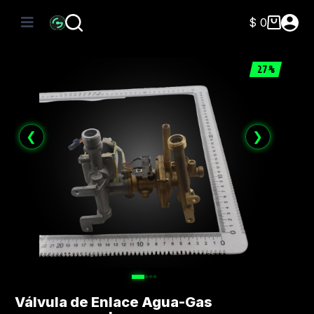
Saltar
al
$
0
Carro
contenido
de
compra
27%
❮
❯
Válvula de Enlace Agua-Gas