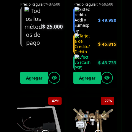
$
37.500
$
59.500
Precio Regular:
Precio Regular:
$
49.980
$
25.000
$
45.815
$
43.733
Agregar
Agregar
-42%
-27%