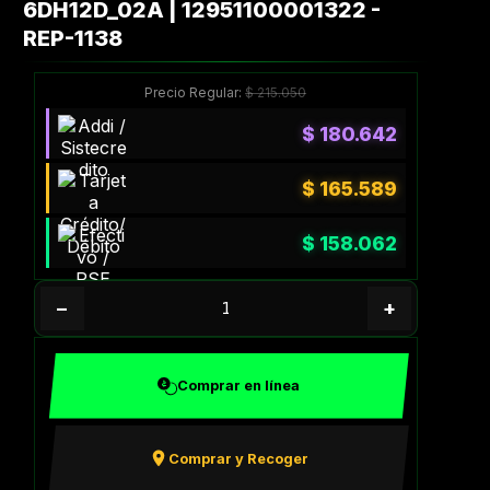
6DH12D_02A | 12951100001322 -
REP-1138
Precio Regular:
$
215.050
$
180.642
$
165.589
$
158.062
−
+
Comprar en línea
Comprar y Recoger