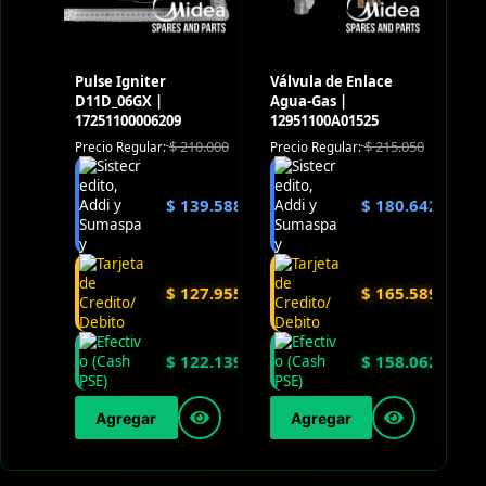
Pulse Igniter
Válvula de Enlace
D11D_06GX |
Agua-Gas |
17251100006209
12951100A01525
$
210.000
$
215.050
Precio Regular:
Precio Regular:
$
139.588
$
180.642
$
127.955
$
165.589
$
122.139
$
158.062
Agregar
Agregar