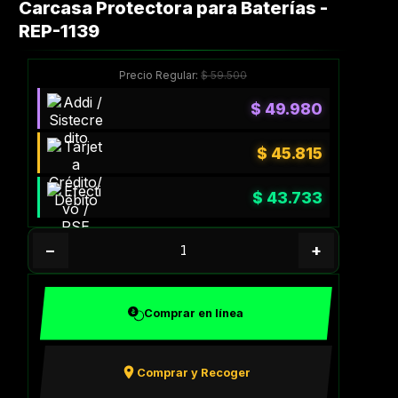
Carcasa Protectora para Baterías -
REP-1139
Precio Regular:
$
59.500
$
49.980
$
45.815
$
43.733
−
+
Comprar en línea
Comprar y Recoger