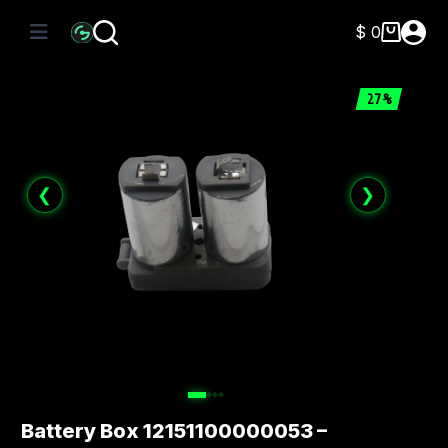
Saltar
al
$
0
Carro
contenido
de
compra
27%
❮
❯
Battery Box 12151100000053 –