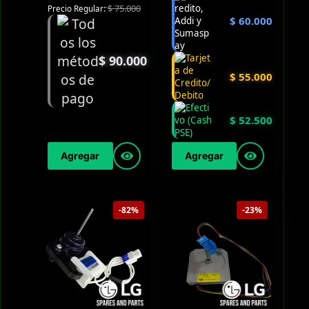
$
75.000
Precio Regular:
$
60.000
$
90.000
$
55.000
$
52.500
Agregar
Agregar
-82%
-23%