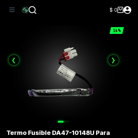
Saltar
al
$
0
Carro
contenido
de
compra
14%
❮
❯
Termo Fusible DA47-10148U Para