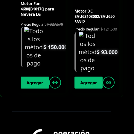
Motor Fan
4680JB1017Q para
Motor DC
Nevera LG
EAU63103002/EAU650
58312
$
827.579
Precio Regular:
$
121.500
Precio Regular:
$
150.000
$
93.000
Agregar
Agregar