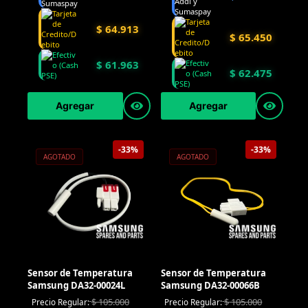
$
64.913
$
65.450
$
61.963
$
62.475
Agregar
Agregar
-33%
-33%
AGOTADO
AGOTADO
Sensor de Temperatura
Sensor de Temperatura
Samsung DA32-00024L
Samsung DA32-00066B
$
105.000
$
105.000
Precio Regular:
Precio Regular: