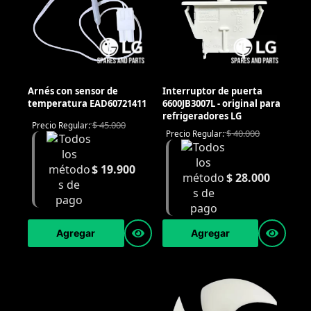
Arnés con sensor de
Interruptor de puerta
temperatura EAD60721411
6600JB3007L - original para
refrigeradores LG
$
45.000
Precio Regular:
$
40.000
Precio Regular:
$
19.900
$
28.000
Agregar
Agregar