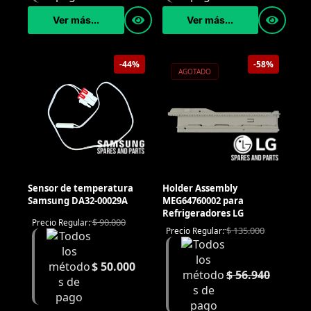
Ver más...
Ver más...
-44%
-58%
AGOTADO
Sensor de temperatura
Holder Assembly
Samsung DA32-00029A
MEG64760002 para
Refrigeradores LG
$
90.000
Precio Regular:
$
135.000
Precio Regular:
$
50.000
$
56.940