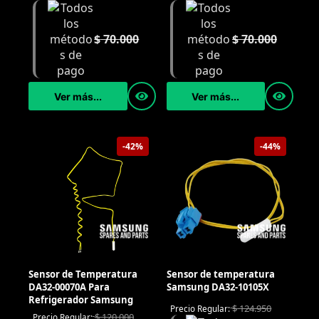
$
70.000
$
70.000
Ver más...
Ver más...
-42%
-44%
Sensor de Temperatura
Sensor de temperatura
DA32-00070A Para
Samsung DA32-10105X
Refrigerador Samsung
$
124.950
Precio Regular:
$
120.000
Precio Regular: