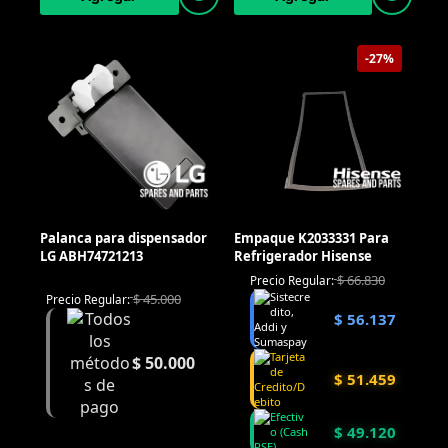
-27%
Palanca para dispensador
Empaque K2033331 Para
LG ABH74721213
Refrigerador Hisense
$
66.830
Precio Regular:
$
45.000
Precio Regular:
$
56.137
$
50.000
$
51.459
$
49.120