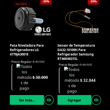
-39%
-30%
AGOTADO
Pata Niveladora Para
Sensor de Temperatura
Refrigeradores LG
DA32-10109H Para
4779JA3001E
Refrigerador Samsung
RT46K6631SL
$
49.500
Precio Regular:
$
46.920
Precio Regular:
$
30.000
$
32.844
Ver más...
Agregar