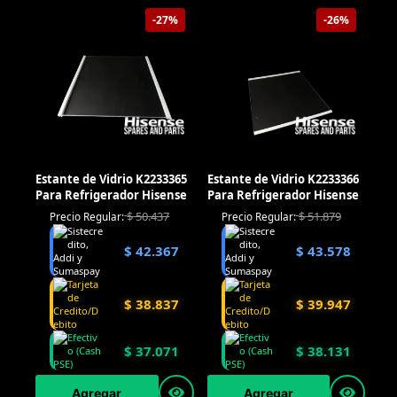
-27%
-26%
Estante de Vidrio K2233365
Estante de Vidrio K2233366
Para Refrigerador Hisense
Para Refrigerador Hisense
$
50.437
$
51.879
Precio Regular:
Precio Regular:
$
42.367
$
43.578
$
38.837
$
39.947
$
37.071
$
38.131
Agregar
Agregar