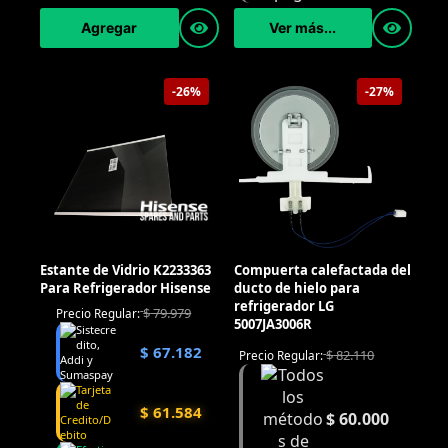
Agregar
Ver más...
-26%
-27%
Estante de Vidrio K2233363
Compuerta calefactada del
Para Refrigerador Hisense
ducto de hielo para
refrigerador LG
$
79.979
Precio Regular:
5007JA3006R
$
67.182
$
82.110
Precio Regular:
$
61.584
$
60.000