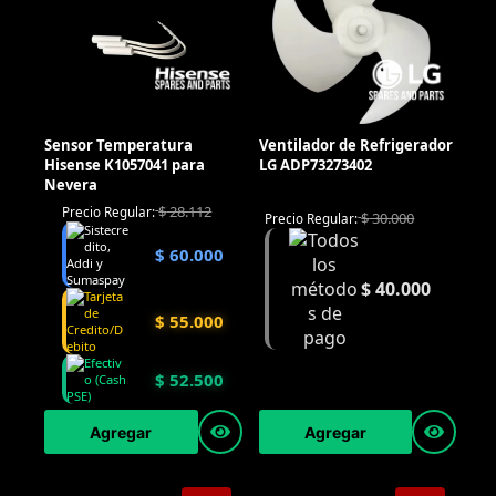
Sensor Temperatura
Ventilador de Refrigerador
Hisense K1057041 para
LG ADP73273402
Nevera
$
28.112
Precio Regular:
$
30.000
Precio Regular:
$
60.000
$
40.000
$
55.000
$
52.500
Agregar
Agregar