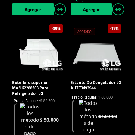
Agregar
Agregar
-39%
-17%
AGOTADO
Botellero superior
Estante De Congelador LG -
MAN62288503 Para
AHT73493944
Refrigerador LG
$
60.000
Precio Regular:
$
82.500
Precio Regular:
$
50.000
$
50.000