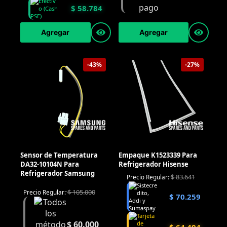
$
58.784
Agregar
Agregar
-43%
-27%
Sensor de Temperatura
Empaque K1523339 Para
DA32-10104N Para
Refrigerador Hisense
Refrigerador Samsung
$
83.641
Precio Regular:
$
105.000
Precio Regular:
$
70.259
$
60.000
$
64.404