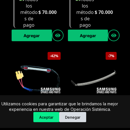
$
70.000
$
70.000
Agregar
Agregar
-42%
-7%
Utilizamos cookies para garantizar que le brindamos la mejor
Fusible Térmico DA47-
Sensor de Humedad
experiencia en nuestra web de Operación Sistémica.
00301F Para Refrigerador
Samsung DC61-02627A
Aceptar
Denegar
Samsung
$
75.000
Precio Regular:
$
120.000
Precio Regular: