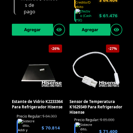
$
61.476
Agregar
Agregar
-26%
-27%
Estante de Vidrio K2233364
Sensor de Temperatura
Para Refrigerador Hisense
K1629349 Para Refrigerador
Hisense
$
84.303
Precio Regular:
$
85.000
Precio Regular:
$
70.814
$
71.400