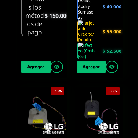
$
60.000
$
150.000
$
55.000
$
52.500
Agregar
Agregar
-23%
-33%