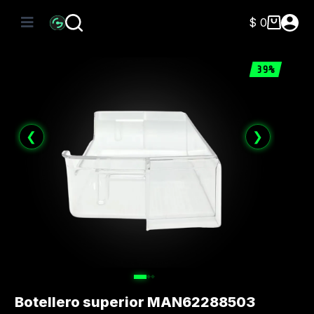
Saltar
al
$
0
Carro
contenido
de
compra
39%
❮
❯
Botellero superior MAN62288503