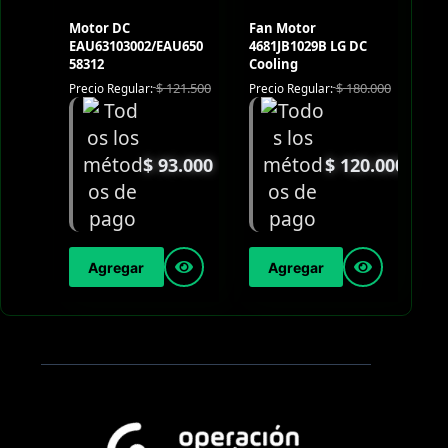
Motor DC
Fan Motor
EAU63103002/EAU650
4681JB1029B LG DC
58312
Cooling
$
121.500
$
180.000
Precio Regular:
Precio Regular:
$
93.000
$
120.000
Agregar
Agregar