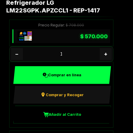
Refrigerador LG
LM22SGPK.APZCCL1 - REP-1417
Precio Regular:
$
708.000
$
570.000
−
+
Comprar en línea
Comprar y Recoger
Añadir al Carrito