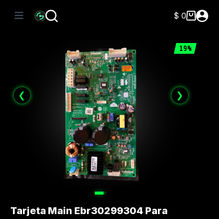
Saltar
al
$
0
Carro
contenido
de
compra
19%
❮
❯
Tarjeta Main Ebr30299304 Para