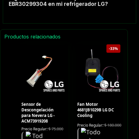
EBR30299304 en mi refrigerador LG?
Productos relacionados
-33%
Sensor de
Fan Motor
Descongelación
4681JB1029B LG DC
para Nevera LG -
Cooling
ACM73919208
$
180.000
Precio Regular:
$
75.000
Precio Regular: