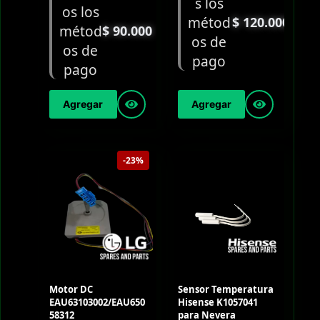
$
120.000
$
90.000
Agregar
Agregar
-23%
Motor DC
Sensor Temperatura
EAU63103002/EAU650
Hisense K1057041
58312
para Nevera