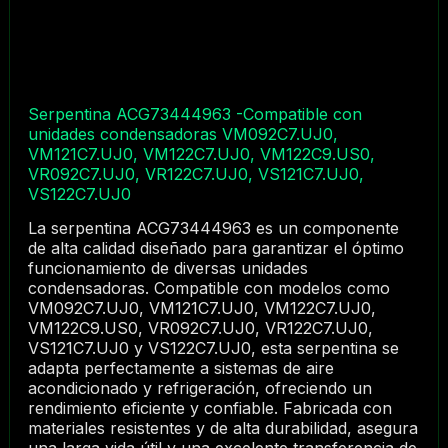
Serpentina ACG73444963 -Compatible con
unidades condensadoras VM092C7.UJ0,
VM121C7.UJ0, VM122C7.UJ0, VM122C9.US0,
VR092C7.UJ0, VR122C7.UJ0, VS121C7.UJ0,
VS122C7.UJ0
La serpentina ACG73444963 es un componente
de alta calidad diseñado para garantizar el óptimo
funcionamiento de diversas unidades
condensadoras. Compatible con modelos como
VM092C7.UJ0, VM121C7.UJ0, VM122C7.UJ0,
VM122C9.US0, VR092C7.UJ0, VR122C7.UJ0,
VS121C7.UJ0 y VS122C7.UJ0, esta serpentina se
adapta perfectamente a sistemas de aire
acondicionado y refrigeración, ofreciendo un
rendimiento eficiente y confiable. Fabricada con
materiales resistentes y de alta durabilidad, asegura