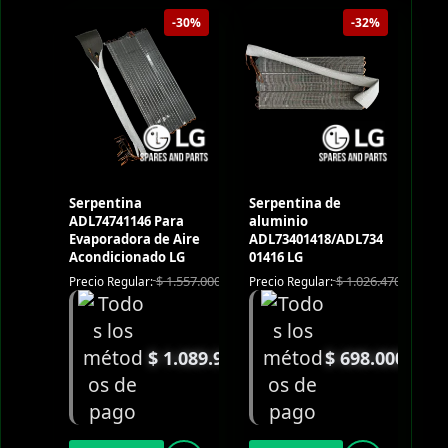
-30%
-32%
Serpentina
Serpentina de
ADL74741146 Para
aluminio
Evaporadora de Aire
ADL73401418/ADL734
Acondicionado LG
01416 LG
$
1.557.000
$
1.026.470
Precio Regular:
Precio Regular:
$
1.089.900
$
698.000