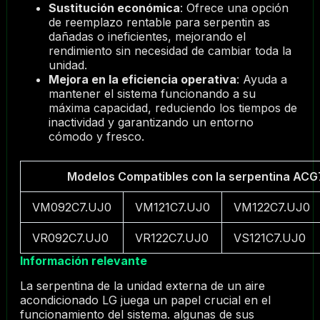
Sustitución económica
: Ofrece una opción
de reemplazo rentable para serpentin as
dañadas o ineficientes, mejorando el
rendimiento sin necesidad de cambiar toda la
unidad.
Mejora en la eficiencia operativa
: Ayuda a
mantener el sistema funcionando a su
máxima capacidad, reduciendo los tiempos de
inactividad y garantizando un entorno
cómodo y fresco.
Modelos Compatibles con la serpentina AC
VM092C7.UJ0
VM121C7.UJ0
VM122C7.UJ0
VR092C7.UJ0
VR122C7.UJ0
VS121C7.UJ0
Información relevante
La serpentina de la unidad externa de un aire
acondicionado LG juega un papel crucial en el
funcionamiento del sistema. algunas de sus