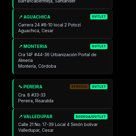
Barrancabermeja, Santander
📍 AGUACHICA
OUTLET
Carrera 24 #8-10 local 2 Potozí
Aguachica, Cesar
📍 MONTERIA
OUTLET
Cra 14F #44-36 Urbanización Portal de
Almeria
Montería, Córdoba
🔧 PEREIRA
SERVICIO
OUTLET
Cra. 8 #33-33
Pereira, Risaralda
📍 VALLEDUPAR
BODEGA/OUTLET
Calle 21 No. 17-39 Local 4 Simón bolivar
Valledupar, Cesar