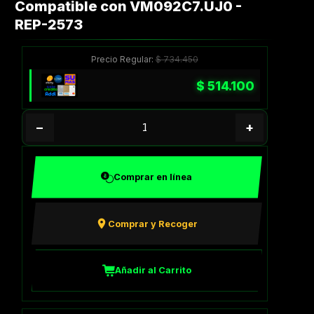
Compatible con VM092C7.UJ0 -
REP-2573
Precio Regular:
$
734.450
$
514.100
−
+
Comprar en línea
Comprar y Recoger
Añadir al Carrito