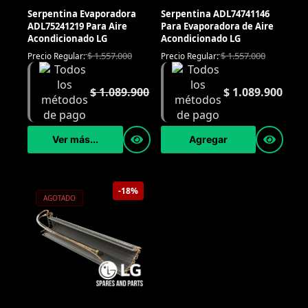
Serpentina Evaporadora
Serpentina ADL74741146
ADL75241219 Para Aire
Para Evaporadora de Aire
Acondicionado LG
Acondicionado LG
$
1.557.000
$
1.557.000
Precio Regular:
Precio Regular:
$
1.089.900
$
1.089.900
Ver más...
Agregar
-18%
AGOTADO