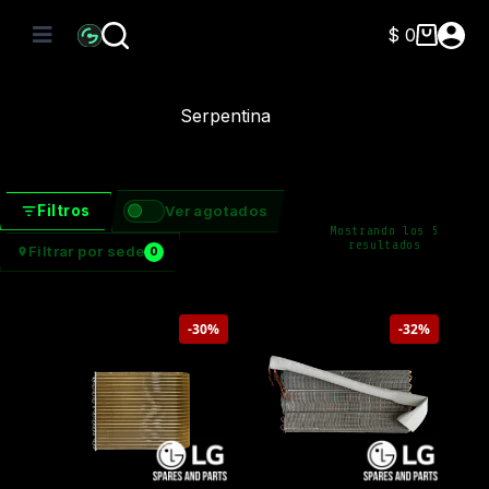
Saltar
al
$
0
Carro
contenido
de
compra
Serpentina
Filtros
Ver agotados
Mostrando los 5
Ordenado
resultados
Filtrar por sede
0
por
precio:
bajo
a
alto
-30%
-32%