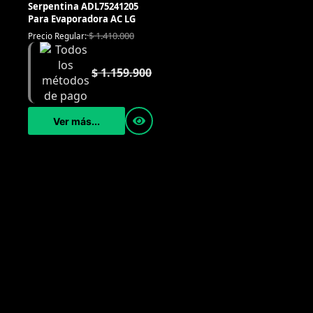
Serpentina ADL75241205
Para Evaporadora AC LG
$
1.410.000
Precio Regular:
$
1.159.900
Ver más...