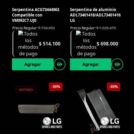
Serpentina ACG73444963
Serpentina de aluminio
Compatible con
ADL73401418/ADL73401416
VM092C7.UJ0
LG
$
734.450
$
1.026.470
Precio Regular:
Precio Regular:
$
514.100
$
698.000
Agregar
Agregar
-30%
-30%
AGOTADO