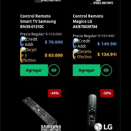
Control Remoto
Control Remoto
Smart TV Samsung
Magico LG
BN59-01310C
AKB76039704
$
112.000
Precio Regular:
$
191.840
Precio Regular:
$
70.000
$
149.900
$
134.910
$
63.000
Agregar
Agregar
-44%
-30%