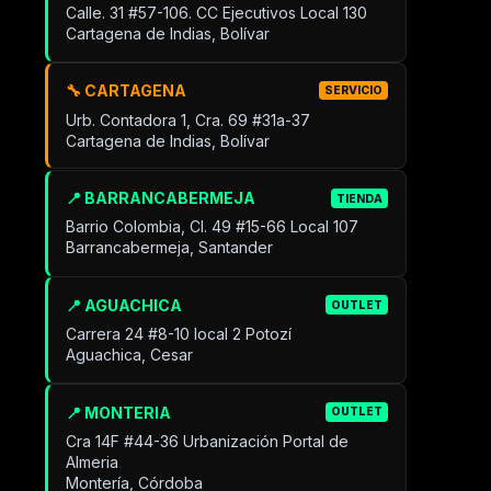
Calle. 31 #57-106. CC Ejecutivos Local 130
Cartagena de Indias, Bolívar
🔧 CARTAGENA
SERVICIO
Urb. Contadora 1, Cra. 69 #31a-37
Cartagena de Indias, Bolívar
📍 BARRANCABERMEJA
TIENDA
Barrio Colombia, Cl. 49 #15-66 Local 107
Barrancabermeja, Santander
📍 AGUACHICA
OUTLET
Carrera 24 #8-10 local 2 Potozí
Aguachica, Cesar
📍 MONTERIA
OUTLET
Cra 14F #44-36 Urbanización Portal de
Almeria
Montería, Córdoba