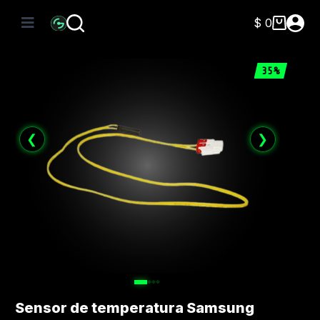
Saltar
al
$
0
Carro
contenido
de
compra
35%
❮
❯
Sensor de temperatura Samsung