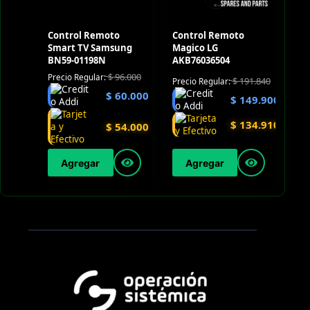
Control Remoto
Control Remoto
Smart TV Samsung
Magico LG
BN59-01198N
AKB76036504
$
96.000
Precio Regular:
$
191.840
Precio Regular:
$
60.000
$
149.900
$
134.910
$
54.000
Agregar
Agregar