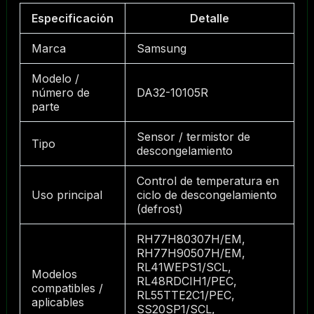
Especificación
Detalle
Marca
Samsung
Modelo /
número de
DA32-10105R
parte
Sensor / termistor de
Tipo
descongelamiento
Control de temperatura en
Uso principal
ciclo de descongelamiento
(defrost)
RH77H80307H/EM,
RH77H90507H/EM,
RL41WEPS1/SCL,
Modelos
RL48RDCIH1/PEC,
compatibles /
RL55TTE2C1/PEC,
aplicables
SS20SP1/SCL,