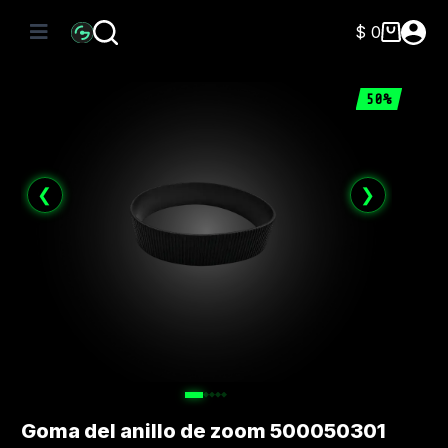
Saltar
al
$
0
Carro
contenido
de
compra
50%
❮
❯
Goma del anillo de zoom 500050301