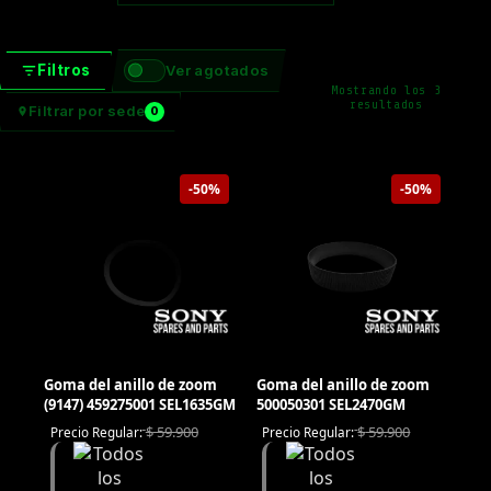
Filtros
Ver agotados
Mostrando los 3
Ordenado
resultados
Filtrar por sede
0
por
precio:
bajo
a
alto
-50%
-50%
Goma del anillo de zoom
Goma del anillo de zoom
(9147) 459275001 SEL1635GM
500050301 SEL2470GM
$
59.900
$
59.900
Precio Regular:
Precio Regular: