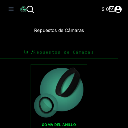
Saltar
al
$
0
Carro
contenido
de
compra
Repuestos de Cámaras
Repuestos de Cámaras
ls /
GOMA DEL ANILLO