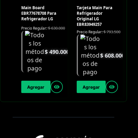
Main Board
Tarjeta Main Para
EBR77678708 Para
Refrigerador
Refrigerador LG
Original LG
EBR83949257
$
630.000
Precio Regular:
$
793.500
Precio Regular:
$
490.000
$
608.000
Agregar
Agregar