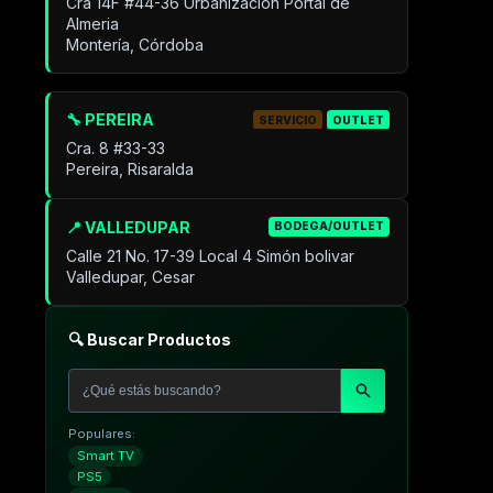
Cra 14F #44-36 Urbanización Portal de
Almeria
Montería, Córdoba
🔧 PEREIRA
SERVICIO
OUTLET
Cra. 8 #33-33
Pereira, Risaralda
📍 VALLEDUPAR
BODEGA/OUTLET
Calle 21 No. 17-39 Local 4 Simón bolivar
Valledupar, Cesar
🔍 Buscar Productos
Populares:
Smart TV
PS5