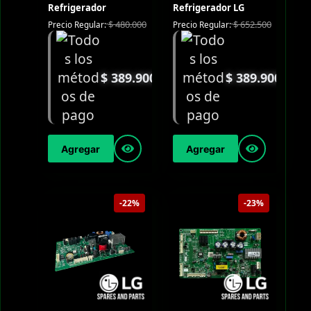
Refrigerador
Refrigerador LG
$
480.000
$
652.500
Precio Regular:
Precio Regular:
$
389.900
$
389.900
Agregar
Agregar
-22%
-23%