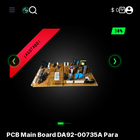
Saltar
al
$
0
Carro
contenido
de
compra
30%
❮
❯
PCB Main Board DA92-00735A Para