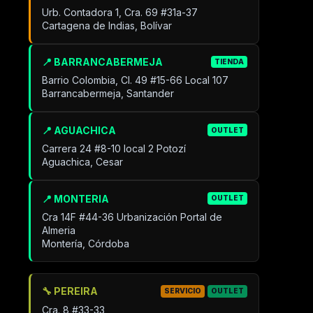
Urb. Contadora 1, Cra. 69 #31a-37
Cartagena de Indias, Bolívar
📍 BARRANCABERMEJA
TIENDA
Barrio Colombia, Cl. 49 #15-66 Local 107
Barrancabermeja, Santander
📍 AGUACHICA
OUTLET
Carrera 24 #8-10 local 2 Potozí
Aguachica, Cesar
📍 MONTERIA
OUTLET
Cra 14F #44-36 Urbanización Portal de
Almeria
Montería, Córdoba
🔧 PEREIRA
SERVICIO
OUTLET
Cra. 8 #33-33