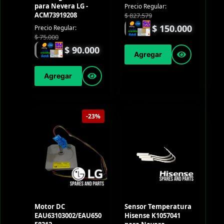
para Nevera LG -
Precio Regular:
ACM73919208
$
827.579
$
150.000
Precio Regular:
$
75.000
$
90.000
Agregar
Agregar
-23%
Motor DC
Sensor Temperatura
EAU63103002/EAU650
Hisense K1057041