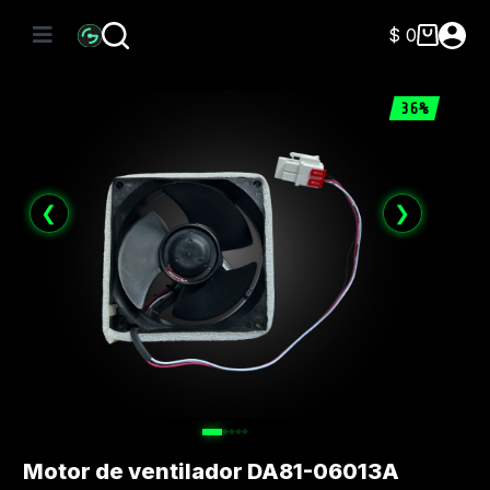
Saltar
al
$
0
Carro
contenido
de
compra
36%
❮
❯
Motor de ventilador DA81-06013A