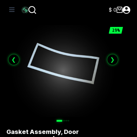
Saltar
al
$
0
Carro
contenido
de
compra
29%
❮
❯
Gasket Assembly, Door