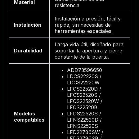
Material
resistencia
Instalación a presión, fácil y
Instalación
rápida, sin necesidad de
herramientas especiales.
Larga vida útil, diseñado para
Durabilidad
soportar la apertura y cierre
constante de la puerta.
ADD73596650
LDCS22220S /
LDCS22220W
LFCS22520D /
LFCS22520S /
LFCS22520W /
LFCS22520B
Modelos
LFDS22520S /
compatibles
LFNS22520D /
LFNS22520S
LFD22786SW /
LFD22786SB /