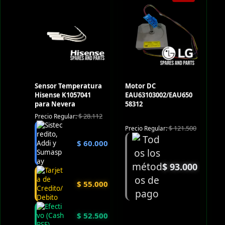
Sensor Temperatura
Motor DC
Hisense K1057041
EAU63103002/EAU650
para Nevera
58312
$
28.112
Precio Regular:
$
121.500
Precio Regular:
$
60.000
$
93.000
$
55.000
$
52.500