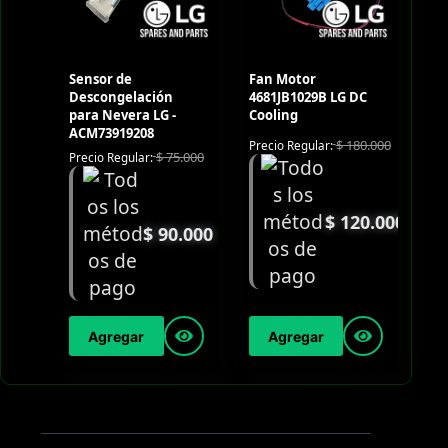
Sensor de
Fan Motor
Descongelación
4681JB1029B LG DC
para Nevera LG -
Cooling
ACM73919208
$
180.000
Precio Regular:
$
75.000
Precio Regular:
$
120.000
$
90.000
Agregar
Agregar