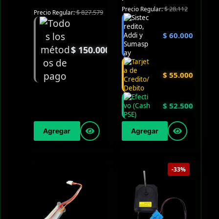
$
28.112
Precio Regular:
$
827.579
Precio Regular:
$
60.000
$
150.000
$
55.000
$
52.500
Agregar
Agregar
-33%