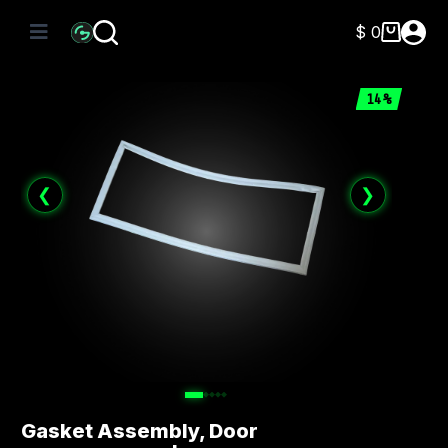
Saltar
al
$
0
Carro
contenido
de
compra
14%
❮
❯
Gasket Assembly, Door