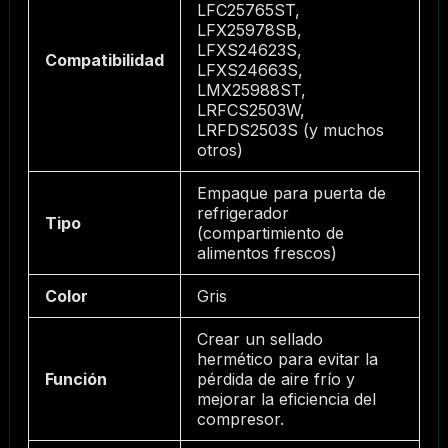
LFC25765ST,
LFX25978SB,
LFXS24623S,
Compatibilidad
LFXS24663S,
LMX25988ST,
LRFCS2503W,
LRFDS2503S (y muchos
otros)
Empaque para puerta de
refrigerador
Tipo
(compartimiento de
alimentos frescos)
Color
Gris
Crear un sellado
hermético para evitar la
Función
pérdida de aire frío y
mejorar la eficiencia del
compresor.