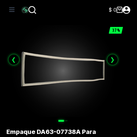
Saltar
al
$
0
Carro
contenido
de
compra
37%
❮
❯
Empaque DA63-07738A Para