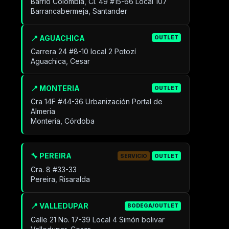
Barrio Colombia, Cl. 49 #15-66 Local 107
Barrancabermeja, Santander
📍 AGUACHICA
OUTLET
Carrera 24 #8-10 local 2 Potozí
Aguachica, Cesar
📍 MONTERIA
OUTLET
Cra 14F #44-36 Urbanización Portal de
Almeria
Montería, Córdoba
🔧 PEREIRA
SERVICIO
OUTLET
Cra. 8 #33-33
Pereira, Risaralda
📍 VALLEDUPAR
BODEGA/OUTLET
Calle 21 No. 17-39 Local 4 Simón bolivar