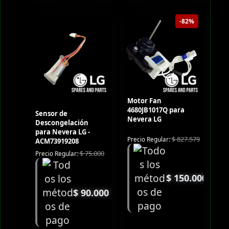
-82%
Motor Fan
4680JB1017Q para
Sensor de
Nevera LG
Descongelación
para Nevera LG -
$
827.579
Precio Regular:
ACM73919208
$
75.000
Precio Regular:
$
150.000
$
90.000