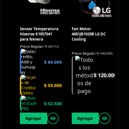
Sensor Temperatura
Fan Motor
Hisense K1057041
4681JB1029B LG DC
para Nevera
Cooling
$
28.112
Precio Regular:
$
180.000
Precio Regular:
$
60.000
$
120.000
$
55.000
$
52.500
Agregar
Agregar