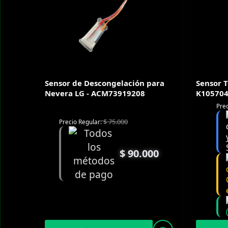
Sensor de Descongelación para
Sensor 
Nevera LG - ACM73919208
K105704
Prec
$
75.000
Precio Regular:
$
90.000