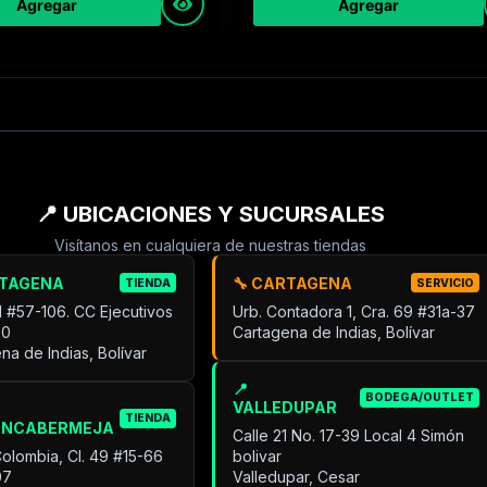
Agregar
Agregar
📍 UBICACIONES Y SUCURSALES
Visítanos en cualquiera de nuestras tiendas
RTAGENA
🔧 CARTAGENA
TIENDA
SERVICIO
31 #57-106. CC Ejecutivos
Urb. Contadora 1, Cra. 69 #31a-37
30
Cartagena de Indias, Bolívar
na de Indias, Bolívar
📍
BODEGA/OUTLET
VALLEDUPAR
TIENDA
ANCABERMEJA
Calle 21 No. 17-39 Local 4 Simón
Colombia, Cl. 49 #15-66
bolivar
07
Valledupar, Cesar