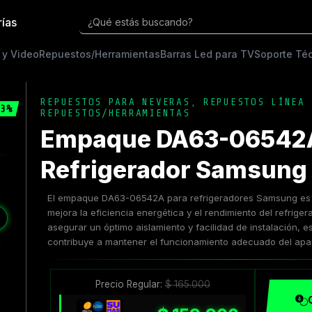
rías
¿Qué estás buscando?
 y Video
Repuestos/Herramientas
Barras Led para TV
Soporte Té
REPUESTOS PARA NEVERAS
,
REPUESTOS LÍNEA 
3%
REPUESTOS/HERRAMIENTAS
Empaque DA63-06542A
Refrigerador Samsung 
El empaque DA63-06542A para refrigeradores Samsung es u
mejora la eficiencia energética y el rendimiento del refrige
❯
asegurar un óptimo aislamiento y facilidad de instalación, 
contribuye a mantener el funcionamiento adecuado del apa
Precio Regular:
$
165.000