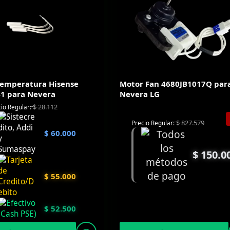
Temperatura Hisense
Motor Fan 4680JB1017Q par
1 para Nevera
Nevera LG
$
28.112
io Regular:
$
827.579
Precio Regular:
$
60.000
$
150.0
$
55.000
$
52.500