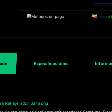
ción
Especificaciones
Informac
a Refrigerador Samsung
 un repuesto original para refrigeradores Samsung. Dise