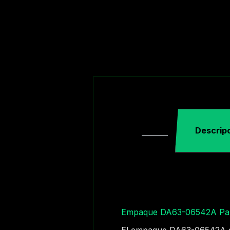
Descrip
Empaque DA63-06542A Par
El empaque DA63-06542A es