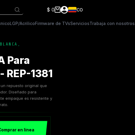
$
0
CO
Carro
de
cnico
LGP/Acrilico
Firmware de TVs
Servicios
Trabaja con nosotros
compra
BLANCA
,
 Para
- REP-1381
n repuesto original que
rador. Diseñado para
este empaque es resistente y
rato.
Comprar en línea