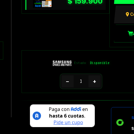
$
159.900
C
Estado:
Disponible
−
+
$