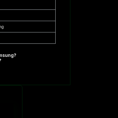
ng
)
amsung?
?