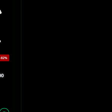
a
-82%
00