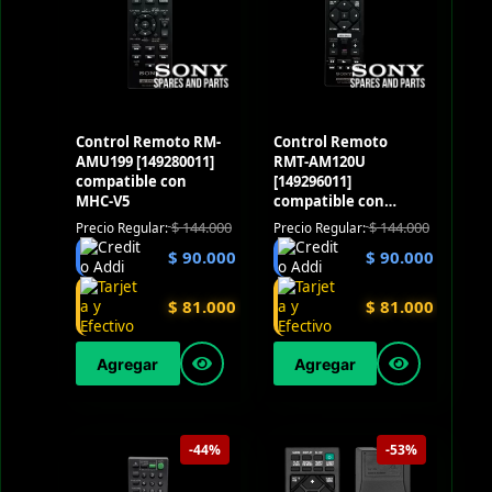
Control Remoto RM-
Control Remoto
AMU199 [149280011]
RMT-AM120U
compatible con
[149296011]
MHC-V5
compatible con
SHAKE-X7D
$
144.000
$
144.000
Precio Regular:
Precio Regular:
$
90.000
$
90.000
$
81.000
$
81.000
Agregar
Agregar
-44%
-53%