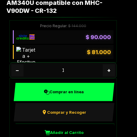
AM340U compatible con MHC-
V90DW - CR-132
Precio Regular:
$
144.000
$
90.000
$
81.000
−
+
Comprar en línea
Comprar y Recoger
Añadir al Carrito