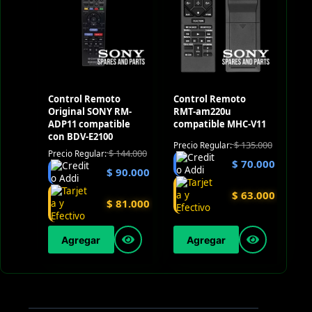
Control Remoto
Control Remoto
Original SONY RM-
RMT-am220u
ADP11 compatible
compatible MHC-V11
con BDV-E2100
$
135.000
Precio Regular:
$
144.000
Precio Regular:
$
70.000
$
90.000
$
63.000
$
81.000
Agregar
Agregar