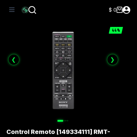
Saltar
al
$
0
Carro
contenido
de
compra
44%
❮
❯
Control Remoto [149334111] RMT-