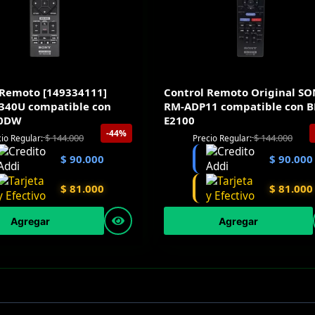
 Remoto [149334111]
Control Remoto Original S
40U compatible con
RM-ADP11 compatible con B
0DW
E2100
-44%
$
144.000
$
144.000
io Regular:
Precio Regular:
$
90.000
$
90.000
$
81.000
$
81.000
Agregar
Agregar