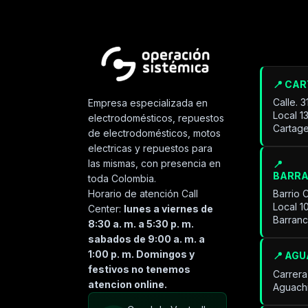
📍 CA
Calle. 
Empresa especializada en
Local 1
electrodomésticos, repuestos
Cartage
de electrodomésticos, motos
electricas y repuestos para
las mismas, con presencia en
📍
BARR
toda Colombia.
Horario de atención Call
Barrio 
Local 1
Center:
lunes a viernes de
Barran
8:30 a. m. a 5:30 p. m.
sabados de 9:00 a. m. a
1:00 p. m. Domingos y
📍 AG
festivos no tenemos
Carrera
atencion online.
Aguach
Especialista de operación