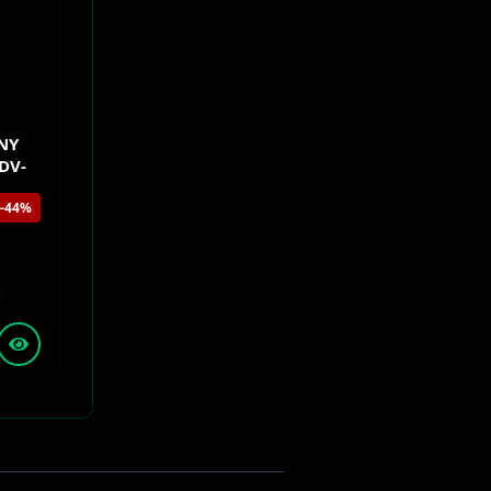
ONY
DV-
-44%