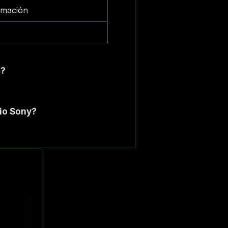
amación
u?
dio Sony?