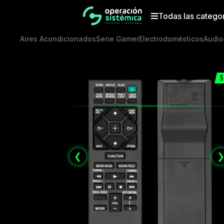
Saltar
al
Todas las catego
contenido
Aires Acondicionados
Serie Gamer
Electrodomésticos
Audio
5
❮