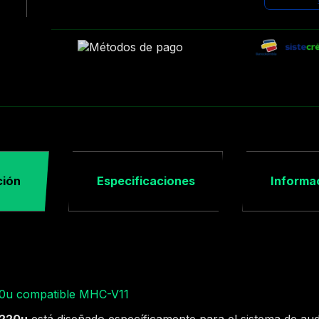
ción
Especificaciones
Informac
0u compatible MHC-V11
m220u
está diseñado específicamente para el sistema de a