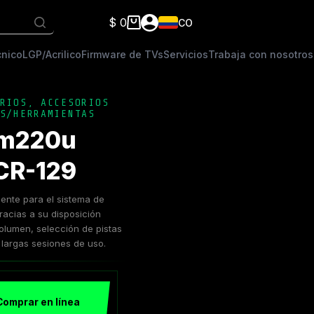
$
0
CO
Carro
de
cnico
LGP/Acrilico
Firmware de TVs
Servicios
Trabaja con nosotros
compra
RIOS
,
ACCESORIOS
S/HERRAMIENTAS
am220u
CR-129
ente para el sistema de
racias a su disposición
olumen, selección de pistas
 largas sesiones de uso.
Comprar en línea