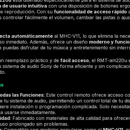
 de usuario intuitiva
con una disposición de botones ergon
 de reproducción. Con su
funcionalidad de acceso rápido
a
 controlar fácilmente el volumen, cambiar las pistas o ajus
ecta automáticamente
al MHC-V11, lo que elimina la nec
so inmediato. Además, ofrece un diseño
moderno y funcio
 puedas disfrutar de tu música y entretenimiento sin inter
un reemplazo práctico y de
fácil acceso
, el RMT-am220u e
 sistema de audio Sony de forma eficiente y sin complicac
do.
as
odas las Funciones
: Este control remoto ofrece acceso co
e tu sistema de audio, permitiendo un control total de tu di
iere instalación o programación complicada. Solo necesitas 
ara usarse inmediatamente.
lidad
: Fabricado con materiales de alta calidad para ofrec
 uso prolongado sin problemas.
a
: Compatible con modelos populares como el
MHC-V11
, g