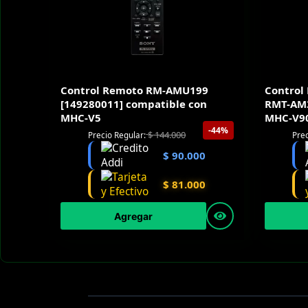
Control Remoto RM-AMU199
Control
[149280011] compatible con
RMT-AM3
MHC-V5
MHC-V9
-44%
$
144.000
Precio Regular:
Prec
$
90.000
$
81.000
Agregar