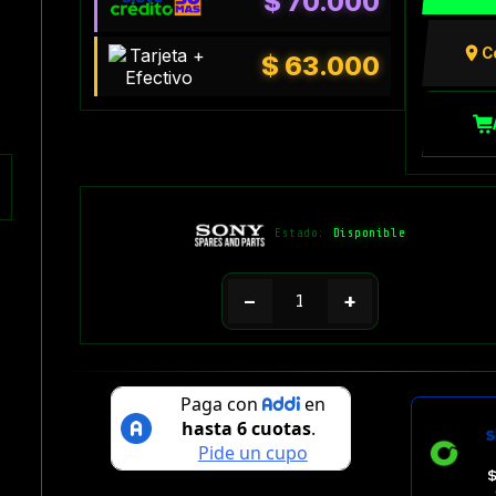
$
70.000
C
$
63.000
Estado:
Disponible
−
+
$