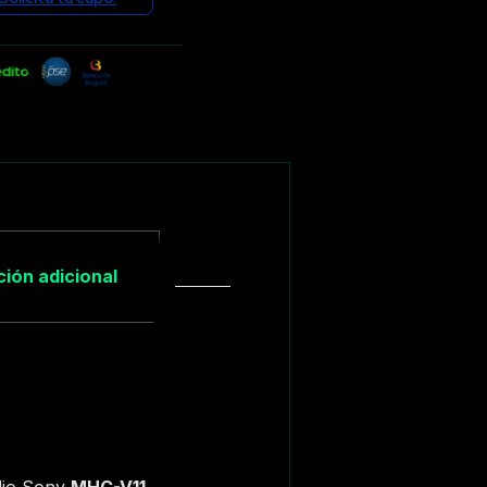
ión adicional
udio Sony
MHC-V11
,