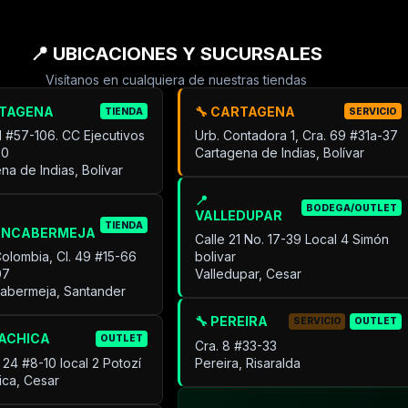
📍 UBICACIONES Y SUCURSALES
Visítanos en cualquiera de nuestras tiendas
RTAGENA
🔧 CARTAGENA
TIENDA
SERVICIO
31 #57-106. CC Ejecutivos
Urb. Contadora 1, Cra. 69 #31a-37
30
Cartagena de Indias, Bolívar
na de Indias, Bolívar
📍
BODEGA/OUTLET
VALLEDUPAR
TIENDA
ANCABERMEJA
Calle 21 No. 17-39 Local 4 Simón
Colombia, Cl. 49 #15-66
bolivar
07
Valledupar, Cesar
cabermeja, Santander
🔧 PEREIRA
SERVICIO
OUTLET
UACHICA
OUTLET
Cra. 8 #33-33
 24 #8-10 local 2 Potozí
Pereira, Risaralda
ica, Cesar