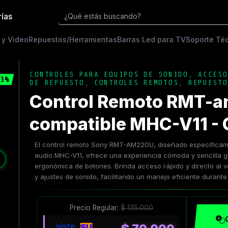
rías
¿Qué estás buscando?
 y Video
Repuestos/Herramientas
Barras Led para TV
Soporte Té
CONTROLES PARA EQUIPOS DE SONIDO
,
ACCESO
3%
DE REPUESTO
,
CONTROLES REMOTOS
,
REPUESTO
Control Remoto RMT-
compatible MHC-V11 - 
El control remoto Sony RMT-AM220U, diseñado específicam
audio MHC-V11, ofrece una experiencia cómoda y sencilla g
❯
ergonómica de botones. Brinda acceso rápido y directo al v
y ajustes de sonido, facilitando un manejo eficiente durante
Precio Regular:
$
135.000