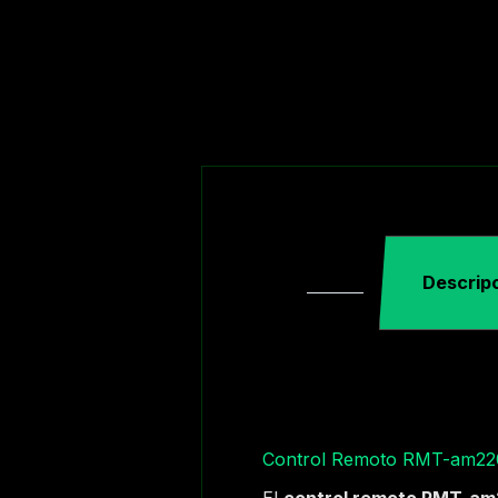
Descrip
Control Remoto RMT-am22
El
control remoto RMT-a