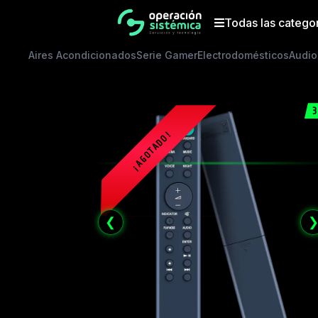
Saltar
al
Todas las catego
contenido
Aires Acondicionados
Serie Gamer
Electrodomésticos
Audio
3
❮