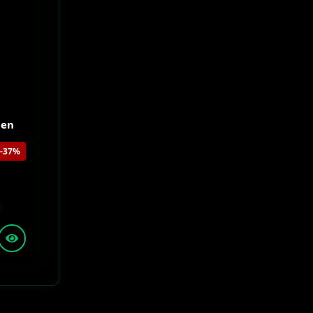
 en
-37%