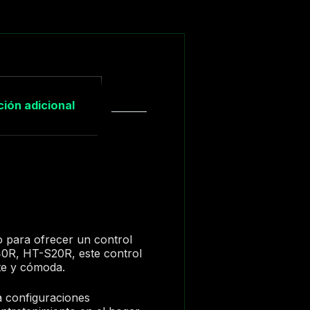
ión adicional
o para ofrecer un control
0R, HT-S20R, este control
nte y cómoda.
a configuraciones