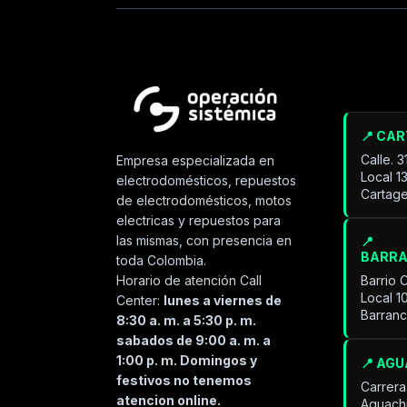
📍 CA
Calle. 
Empresa especializada en
Local 1
electrodomésticos, repuestos
Cartage
de electrodomésticos, motos
electricas y repuestos para
las mismas, con presencia en
📍
BARR
toda Colombia.
Horario de atención Call
Barrio 
Local 1
Center:
lunes a viernes de
Barran
8:30 a. m. a 5:30 p. m.
sabados de 9:00 a. m. a
1:00 p. m. Domingos y
📍 AG
festivos no tenemos
Carrera
atencion online.
Aguach