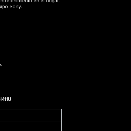
ntretenimiento en el hogar.
uipo Sony.
.
H411U