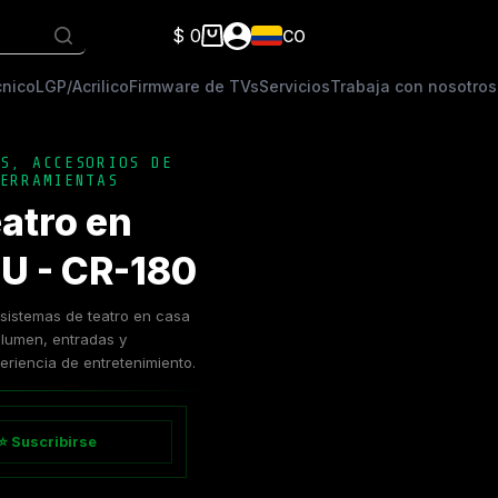
$
0
CO
Carro
de
cnico
LGP/Acrilico
Firmware de TVs
Servicios
Trabaja con nosotros
compra
S
,
ACCESORIOS DE
ERRAMIENTAS
atro en
U - CR-180
sistemas de teatro en casa
lumen, entradas y
riencia de entretenimiento.
⭐ Suscribirse