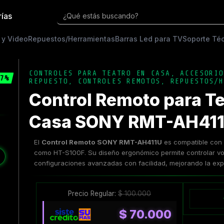
rías
¿Qué estás buscando?
 y Video
Repuestos/Herramientas
Barras Led para TV
Soporte Té
CONTROLES PARA TEATRO EN CASA
,
ACCESORIO
7%
REPUESTO
,
CONTROLES REMOTOS
,
REPUESTOS/H
Control Remoto para Te
Casa SONY RMT-AH411
El
Control Remoto SONY RMT-AH411U
es compatible con 
como HT-S100F. Su diseño ergonómico permite controlar vo
❯
configuraciones avanzadas con facilidad, mejorando la expe
Precio Regular:
$
100.000
$
70.000