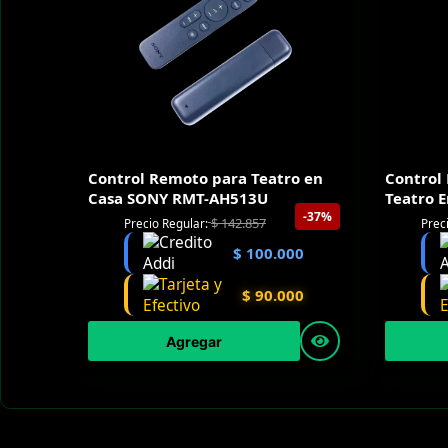
Control Remoto para Teatro en
Control
Casa SONY RMT-AH513U
Teatro 
-37%
$
142.857
Precio Regular:
Prec
$
100.000
$
90.000
Agregar