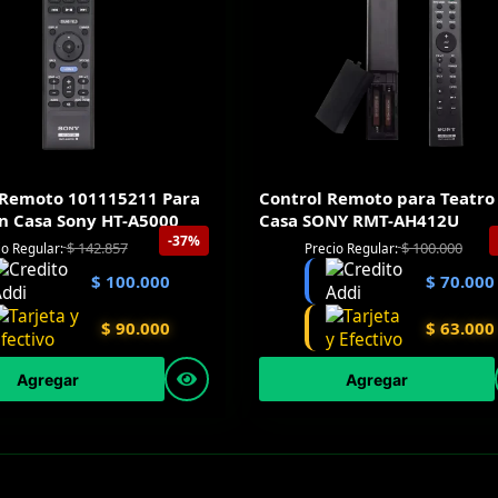
 Remoto 101115211 Para
Control Remoto para Teatro
En Casa Sony HT-A5000
Casa SONY RMT-AH412U
-37%
$
142.857
$
100.000
io Regular:
Precio Regular:
$
100.000
$
70.000
$
90.000
$
63.000
Agregar
Agregar