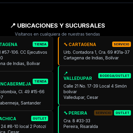
📍 UBICACIONES Y SUCURSALES
Visítanos en cualquiera de nuestras tiendas
RTAGENA
🔧 CARTAGENA
TIENDA
SERVICIO
31 #57-106. CC Ejecutivos
Urb. Contadora 1, Cra. 69 #31a-37
30
Cartagena de Indias, Bolívar
na de Indias, Bolívar
📍
BODEGA/OUTLET
VALLEDUPAR
TIENDA
ANCABERMEJA
Calle 21 No. 17-39 Local 4 Simón
Colombia, Cl. 49 #15-66
bolivar
07
Valledupar, Cesar
cabermeja, Santander
🔧 PEREIRA
SERVICIO
OUTLET
UACHICA
OUTLET
Cra. 8 #33-33
 24 #8-10 local 2 Potozí
Pereira, Risaralda
ica, Cesar