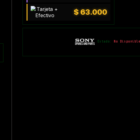
$
63.000
Estado:
No Disponibl