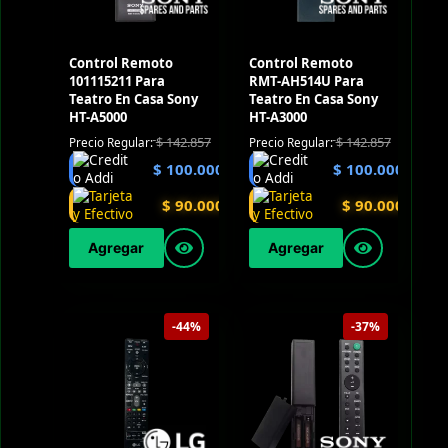
Control Remoto
Control Remoto
101115211 Para
RMT-AH514U Para
Teatro En Casa Sony
Teatro En Casa Sony
HT-A5000
HT-A3000
$
142.857
$
142.857
Precio Regular:
Precio Regular:
$
100.000
$
100.000
$
90.000
$
90.000
Agregar
Agregar
-44%
-37%