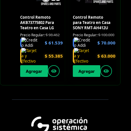
Control Remoto
Control Remoto
AKB73775802 Para
para Teatro en Casa
Teatro en Casa LG
SONY RMT-AH412U
$
98.462
$
100.000
Precio Regular:
Precio Regular:
$
61.539
$
70.000
$
55.385
$
63.000
Agregar
Agregar