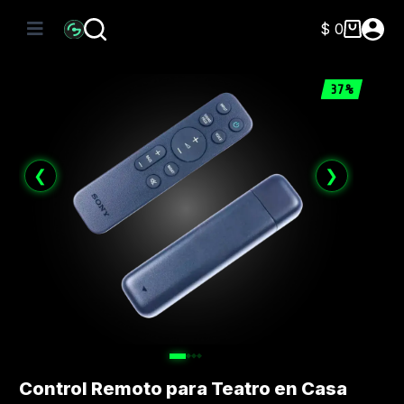
Saltar
al
$
0
Carro
contenido
de
compra
37%
❮
❯
Control Remoto para Teatro en Casa