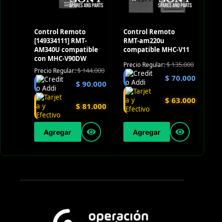
Control Remoto
Control Remoto
[149334111] RMT-
RMT-am220u
AM340U compatible
compatible MHC-V11
con MHC-V90DW
$
135.000
Precio Regular:
$
144.000
Precio Regular:
$
70.000
$
90.000
$
63.000
$
81.000
Agregar
Agregar