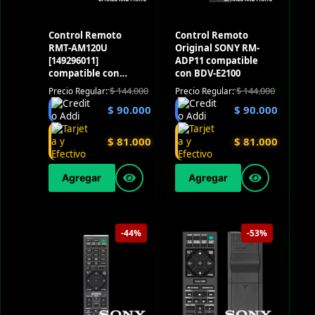
Control Remoto
Control Remoto
RMT-AM120U
Original SONY RM-
[149296011]
ADP11 compatible
compatible con
con BDV-E2100
SHAKE-X7D
$
144.000
$
144.000
Precio Regular:
Precio Regular:
$
90.000
$
90.000
$
81.000
$
81.000
Agregar
Agregar
-44%
-53%