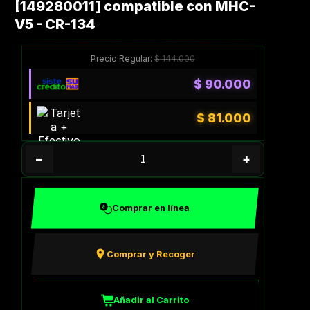
[149280011] compatible con MHC-
V5 - CR-134
Precio Regular:
$
144.000
$
90.000
$
81.000
−
+
Comprar en línea
Comprar y Recoger
Añadir al Carrito