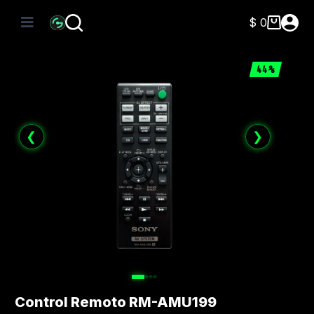
Saltar
al
$
0
Carro
contenido
de
compra
44%
❮
❯
Control Remoto RM-AMU199