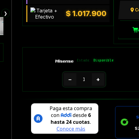
C
$
1.017.900
❯
Estado:
Disponible
−
+
$