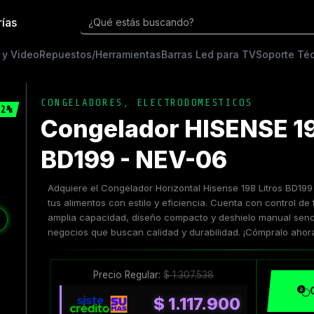
rías
¿Qué estás buscando?
 y Video
Repuestos/Herramientas
Barras Led para TV
Soporte Té
CONGELADORES
,
ELECTRODOMESTICOS
2%
Congelador HISENSE 19
BD199 - NEV-06
Adquiere el Congelador Horizontal Hisense 198 Litros BD
tus alimentos con estilo y eficiencia. Cuenta con control de
❯
amplia capacidad, diseño compacto y deshielo manual senci
negocios que buscan calidad y durabilidad. ¡Cómpralo ahor
Precio Regular:
$
1.307.538
$
1.117.900