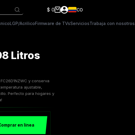
$
0
CO
Carro
de
cnico
LGP/Acrilico
Firmware de TVs
Servicios
Trabaja con nosotros
compra
8 Litros
199 FC26D1NZWC y conserva
 temperatura ajustable,
llo. Perfecto para hogares y
a!
Comprar en línea