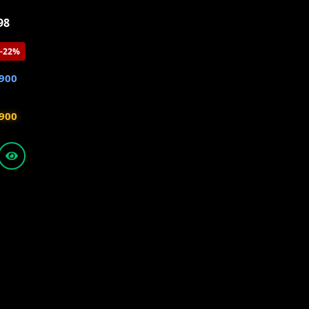
98
-22%
900
900