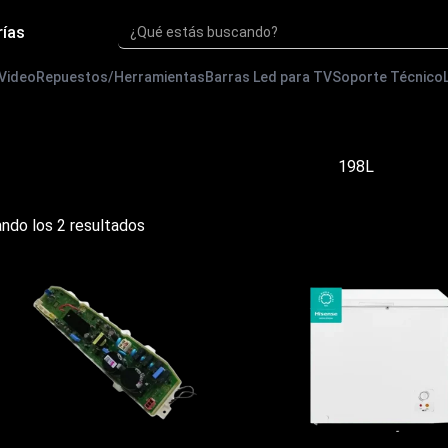
rías
¿Qué estás buscando?
 Video
Repuestos/Herramientas
Barras Led para TV
Soporte Técnico
198L
Ordenado
ndo los 2 resultados
por
precio:
bajo
a
alto