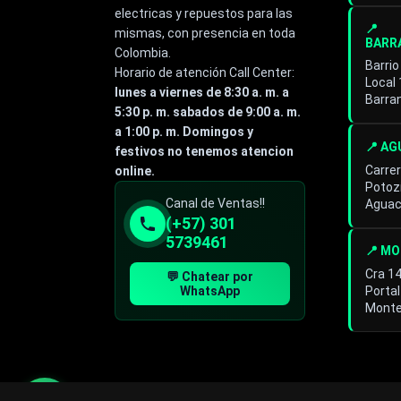
electricas y repuestos para las
📍
mismas, con presencia en toda
BARR
Colombia.
Barrio
Horario de atención Call Center:
Local
lunes a viernes de 8:30 a. m. a
Barra
5:30 p. m. sabados de 9:00 a. m.
a 1:00 p. m. Domingos y
📍 A
festivos no tenemos atencion
Carrer
online.
Potoz
Especialista de operación
Canal de Ventas!!
Aguac
sistémica
(+57) 301
En línea
5739461
📍 M
Cra 1
💬 Chatear por
Portal
WhatsApp
Monte