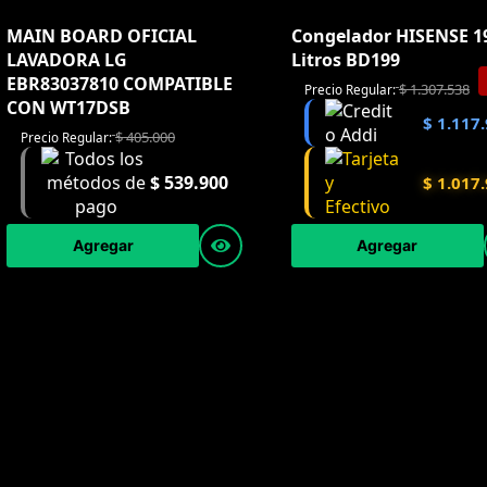
MAIN BOARD OFICIAL
Congelador HISENSE 1
LAVADORA LG
Litros BD199
EBR83037810 COMPATIBLE
$
1.307.538
Precio Regular:
CON WT17DSB
$
1.117.
$
405.000
Precio Regular:
$
539.900
$
1.017.
Agregar
Agregar