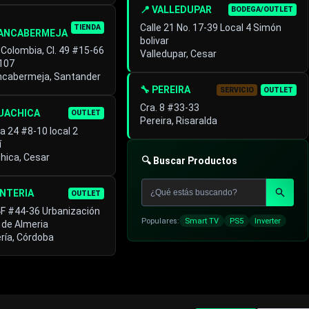
📍 VALLEDUPAR
BODEGA/OUTLET
Calle 21 No. 17-39 Local 4 Simón
TIENDA
ANCABERMEJA
bolivar
 Colombia, Cl. 49 #15-66
Valledupar, Cesar
 107
ncabermeja, Santander
🔧 PEREIRA
SERVICIO
OUTLET
Cra. 8 #33-33
GUACHICA
OUTLET
Pereira, Risaralda
a 24 #8-10 local 2
í
hica, Cesar
🔍 Buscar Productos
ONTERIA
OUTLET
4F #44-36 Urbanización
Populares:
Smart TV
PS5
Inverter
 de Almeria
ría, Córdoba