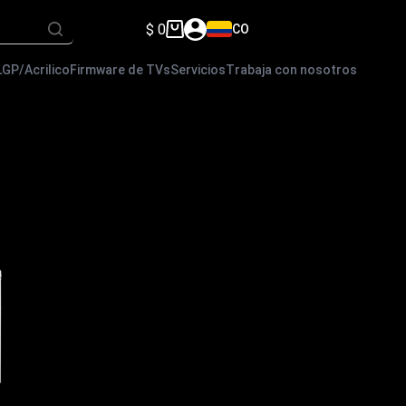
$
0
CO
Carro
de
compra
LGP/Acrilico
Firmware de TVs
Servicios
Trabaja con nosotros