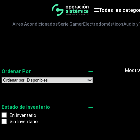
Saltar
al
Todas las catego
contenido
Aires Acondicionados
Serie Gamer
Electrodomésticos
Audio y
Mostra
Ordenar Por
Sort Products
Estado de Inventario
En inventario
Sin Inventario