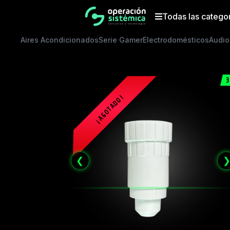
Saltar
al
Todas las catego
contenido
Aires Acondicionados
Serie Gamer
Electrodomésticos
Audio
3
❮