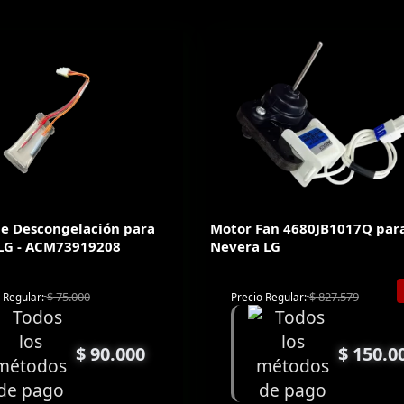
de Descongelación para
Motor Fan 4680JB1017Q par
LG - ACM73919208
Nevera LG
$
75.000
$
827.579
 Regular:
Precio Regular:
$
90.000
$
150.0