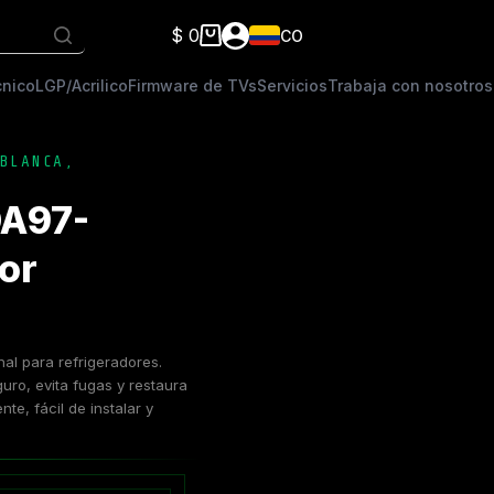
$
0
CO
Carro
de
cnico
LGP/Acrilico
Firmware de TVs
Servicios
Trabaja con nosotros
compra
BLANCA
,
DA97-
or
al para refrigeradores.
uro, evita fugas y restaura
te, fácil de instalar y