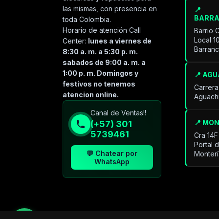
las mismas, con presencia en
📍
BARR
toda Colombia.
Horario de atención Call
Barrio 
Local 1
Center:
lunes a viernes de
Barran
8:30 a. m. a 5:30 p. m.
sabados de 9:00 a. m. a
1:00 p. m. Domingos y
📍 AG
festivos no tenemos
Carrera
atencion online.
Aguach
Especialista de operación
Canal de Ventas!!
sistémica
📍 MO
(+57) 301
En línea
5739461
Cra 14F
Portal 
💬 Chatear por
Monter
WhatsApp