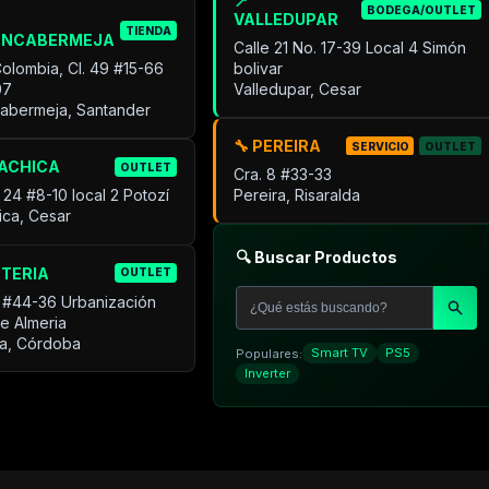
📍
BODEGA/OUTLET
VALLEDUPAR
TIENDA
ANCABERMEJA
Calle 21 No. 17-39 Local 4 Simón
Colombia, Cl. 49 #15-66
bolivar
07
Valledupar, Cesar
cabermeja, Santander
🔧 PEREIRA
SERVICIO
OUTLET
UACHICA
OUTLET
Cra. 8 #33-33
 24 #8-10 local 2 Potozí
Pereira, Risaralda
ica, Cesar
🔍 Buscar Productos
NTERIA
OUTLET
 #44-36 Urbanización
de Almeria
ía, Córdoba
Populares:
Smart TV
PS5
Inverter