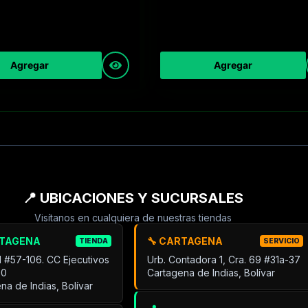
Agregar
Agregar
📍 UBICACIONES Y SUCURSALES
Visítanos en cualquiera de nuestras tiendas
RTAGENA
🔧 CARTAGENA
TIENDA
SERVICIO
31 #57-106. CC Ejecutivos
Urb. Contadora 1, Cra. 69 #31a-37
30
Cartagena de Indias, Bolívar
na de Indias, Bolívar