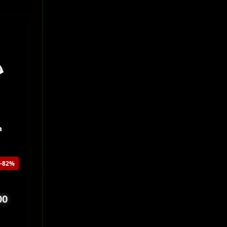
a
-82%
00