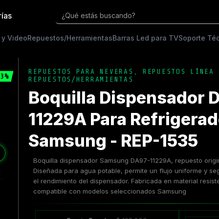
rías
¿Qué estás buscando?
 y Video
Repuestos/Herramientas
Barras Led para TV
Soporte Té
REPUESTOS PARA NEVERAS
,
REPUESTOS LÍNEA 
3%
REPUESTOS/HERRAMIENTAS
Boquilla Dispensador 
11229A Para Refrigerad
Samsung - REP-1535
❯
Boquilla dispensador Samsung DA97-11229A, repuesto origin
Diseñada para agua potable, permite un flujo uniforme y seg
el rendimiento del dispensador. Fabricada en material resisten
compatible con modelos seleccionados Samsung