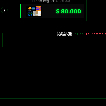
Precio Regular:
$
135.000
❯
$
90.000
Estado:
No Disponibl