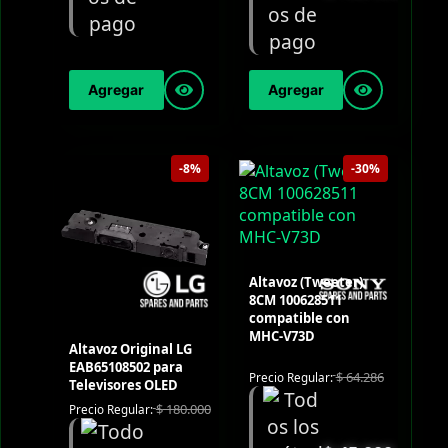
Agregar
Agregar
-8%
-30%
Altavoz (Tweeter)
8CM 100628511
compatible con
MHC-V73D
Altavoz Original LG
EAB65108502 para
$
64.286
Precio Regular:
Televisores OLED
$
180.000
Precio Regular: