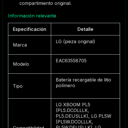
compartimiento original.
Información relevante
Especificación
Detalle
LG (pieza original)
Marca
EAC63558705
Modelo
Batería recargable de litio
polímero
Tipo
LG XBOOM PL5
(PL5.DCOLLLK,
PL5.DEUSLLK), LG PL5W
(PL5W.DCOLLLK,
PL5W.DEUSLLK), LG
Compatibilidad