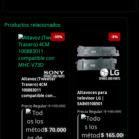
Productos relacionados
-30%
-8%
Altavoz (Tweeter
Trasero) 4CM
100883011
Altavoces para
compatible con
televisor LG |
MHC-V73D
EAB65108501
$
100.000
Precio Regular:
$
180.000
Precio Regular:
$
70.000
$
165.000