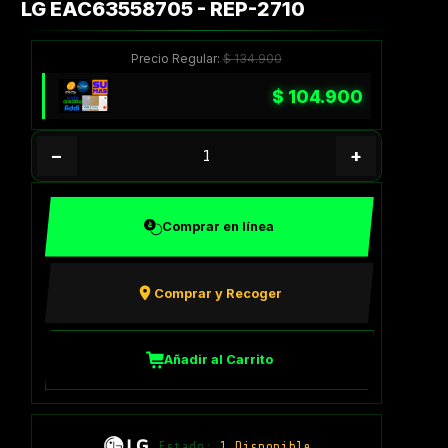
LG EAC63558705 - REP-2710
Precio Regular:
$
134.900
$
104.900
−
+
Comprar en línea
Comprar y Recoger
Añadir al Carrito
Estado:
1 Disponible