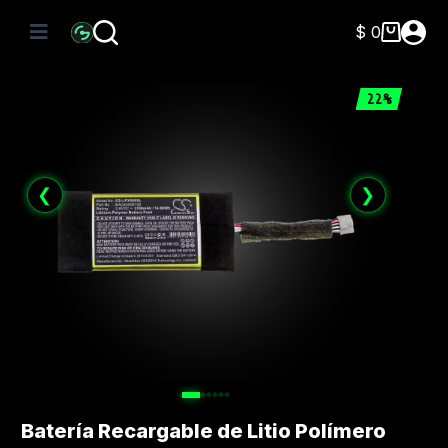
Saltar
al
$
0
Carro
contenido
de
compra
22%
❮
❯
Batería Recargable de Litio Polímero