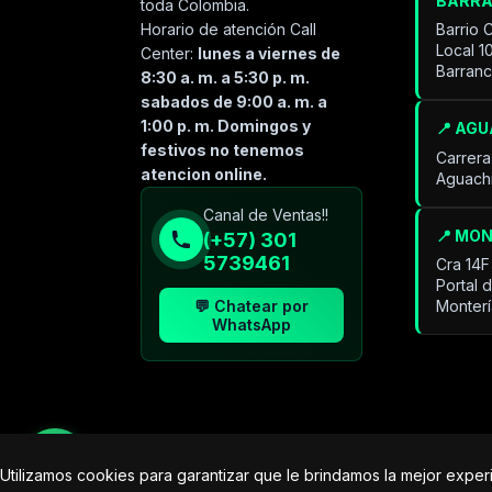
BARR
toda Colombia.
Horario de atención Call
Barrio 
Local 1
Center:
lunes a viernes de
Barran
8:30 a. m. a 5:30 p. m.
sabados de 9:00 a. m. a
1:00 p. m. Domingos y
📍 AG
festivos no tenemos
Carrera
atencion online.
Aguach
Especialista de operación
Canal de Ventas!!
sistémica
📍 MO
(+57) 301
En línea
5739461
Cra 14F
Portal 
💬 Chatear por
Monter
WhatsApp
Utilizamos cookies para garantizar que le brindamos la mejor expe