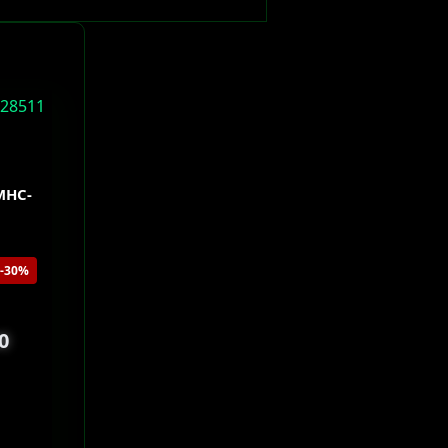
MHC-
-30%
0