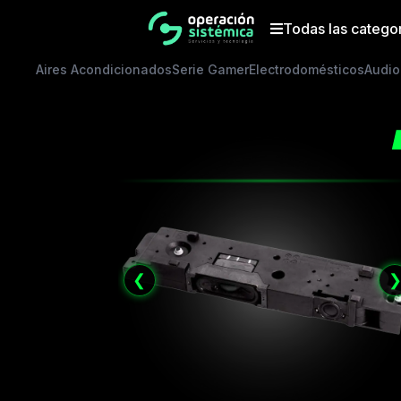
Saltar
al
Todas las catego
contenido
Aires Acondicionados
Serie Gamer
Electrodomésticos
Audio
❮