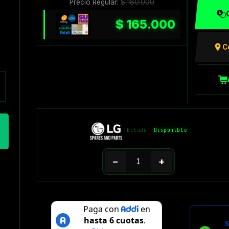
Precio Regular:
$
180.000
$
165.000
C
Estado:
Disponible
−
+