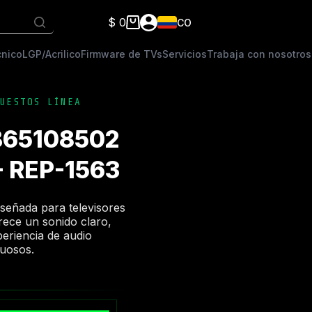
$
0
CO
Carro
de
cnico
LGP/Acrilico
Firmware de TVs
Servicios
Trabaja con nosotros
compra
UESTOS LÍNEA
AB65108502
- REP-1563
iseñada para televisores
ce un sonido claro,
periencia de audio
tuosos.