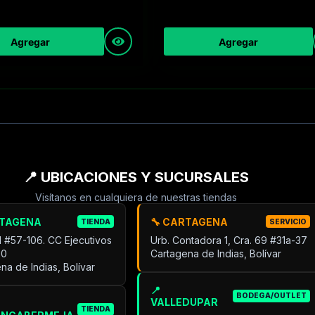
Agregar
Agregar
📍 UBICACIONES Y SUCURSALES
Visítanos en cualquiera de nuestras tiendas
RTAGENA
🔧 CARTAGENA
TIENDA
SERVICIO
31 #57-106. CC Ejecutivos
Urb. Contadora 1, Cra. 69 #31a-37
30
Cartagena de Indias, Bolívar
na de Indias, Bolívar
📍
BODEGA/OUTLET
VALLEDUPAR
TIENDA