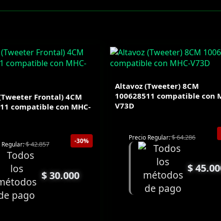
Altavoz (Tweeter) 8CM
100628511 compatible con 
(Tweeter Frontal) 4CM
V73D
11 compatible con MHC-
$
64.286
Precio Regular:
-30%
$
42.857
 Regular:
$
45.00
$
30.000