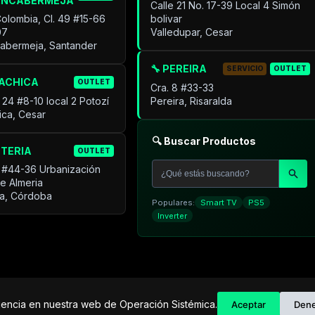
ANCABERMEJA
Calle 21 No. 17-39 Local 4 Simón
Colombia, Cl. 49 #15-66
bolivar
07
Valledupar, Cesar
cabermeja, Santander
🔧 PEREIRA
SERVICIO
OUTLET
UACHICA
OUTLET
Cra. 8 #33-33
 24 #8-10 local 2 Potozí
Pereira, Risaralda
ica, Cesar
🔍 Buscar Productos
NTERIA
OUTLET
 #44-36 Urbanización
de Almeria
ía, Córdoba
Populares:
Smart TV
PS5
Inverter
C
riencia en nuestra web de Operación Sistémica.
Aceptar
Den