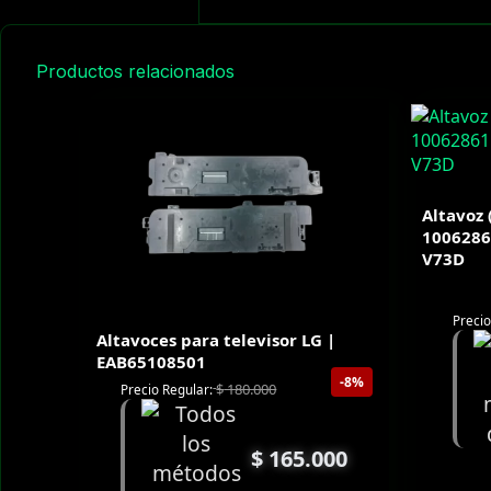
Productos relacionados
Altavoz 
1006286
V73D
Precio
Altavoces para televisor LG |
EAB65108501
-8%
$
180.000
Precio Regular:
$
165.000