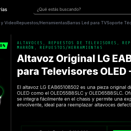
rías
¿Qué estás buscando?
 y Video
Repuestos/Herramientas
Barras Led para TV
Soporte Té
ALTAVOCES
,
REPUESTOS DE TELEVISORES
,
REP
8%
MARRÓN
,
REPUESTOS/HERRAMIENTAS
Altavoz Original LG E
para Televisores OLED 
El altavoz LG EAB65108502 es una pieza original d
❯
OLED como el OLED55B8SLC y OLED65B8SLC. Ofre
se integra fácilmente en el chasis y permite una ex
envolvente, ideal para reemplazar altavoces defec